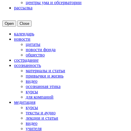
центры ума и обсерватории
рассылка
Open
Close
календарь
новости
цитаты
новости фонда
общество
сострадание
осознанность
материалы и статьи
привычки и жизнь
видео
осознанная этика
курсы
для компаний
медитация
курсы
тексты и аудио
лекции и статьи
видео
учителя