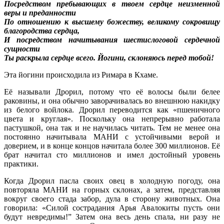
Посредством пребывающих в твоем сердце
неизменной
веры и преданности
По отношению к высшему божеству, великому
сокровищу
благородства сердца,
И посредством начитывания шестислоговой
сердечной
сущности
Ты раскрыла сердце всего. Йогини, склоняюсь
перед тобой!
Эта йогини происходила из Римара в Кхаме.
Её называли Дрорил, потому что её волосы были белее
раковины, и она обычно заворачивалась во внешнюю накидку
из белого войлока. Дрорил переводится как «пшеничного
цвета и круглая». Поскольку она непрерывно работала
пастушкой, она так и не научилась читать. Тем не менее она
постоянно начитывала МАНИ с устойчивыми верой и
доверием, и в конце концов начитала более 300 миллионов. Её
брат начитал сто миллионов и имел достойный уровень
практики.
Когда Дрорил пасла своих овец в холодную погоду, она
повторяла МАНИ на горных склонах, а затем, представляя
вокруг своего стада забор, дула в сторону животных. Она
говорила: «Силой сострадания Арья Авалокиты пусть они
будут невредимы!” Затем она весь день спала, ни разу не