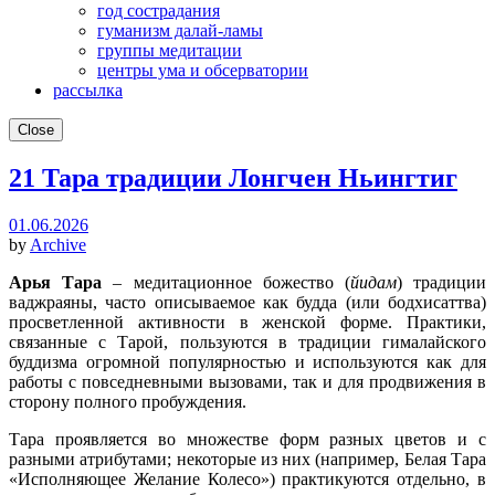
год сострадания
гуманизм далай-ламы
группы медитации
центры ума и обсерватории
рассылка
Close
21 Тара традиции Лонгчен Ньингтиг
01.06.2026
by
Archive
Арья Тара
– медитационное божество (
йидам
) традиции
ваджраяны, часто описываемое как будда (или бодхисаттва)
просветленной активности в женской форме. Практики,
связанные с Тарой, пользуются в традиции гималайского
буддизма огромной популярностью и используются как для
работы с повседневными вызовами, так и для продвижения в
сторону полного пробуждения.
Тара проявляется во множестве форм разных цветов и с
разными атрибутами; некоторые из них (например, Белая Тара
«Исполняющее Желание Колесо») практикуются отдельно, в