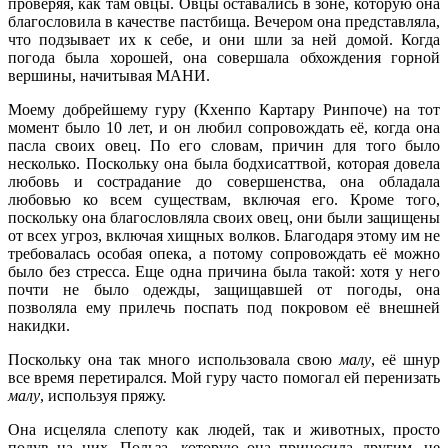
проверяя, как там овцы. Овцы оставались в зоне, которую она
благословила в качестве пастбища. Вечером она представляла,
что подзывает их к себе, и они шли за ней домой. Когда
погода была хорошей, она совершала обхождения горной
вершины, начитывая МАНИ.
Моему добрейшему гуру (Кхенпо Картару Ринпоче) на тот
момент было 10 лет, и он любил сопровождать её, когда она
пасла своих овец. По его словам, причин для того было
несколько. Поскольку она была бодхисаттвой, которая довела
любовь и сострадание до совершенства, она обладала
любовью ко всем существам, включая его. Кроме того,
поскольку она благословляла своих овец, они были защищены
от всех угроз, включая хищных волков. Благодаря этому им не
требовалась особая опека, а потому сопровождать её можно
было без стресса. Еще одна причина была такой: хотя у него
почти не было одежды, защищавшей от погоды, она
позволяла ему прилечь поспать под покровом её внешней
накидки.
Поскольку она так много использовала свою
малу
, её шнур
все время перетирался. Мой гуру часто помогал ей перенизать
малу
, используя пряжу.
Она исцеляла слепоту как людей, так и животных, просто
подув на них. Польза, которую она приносила другим, не