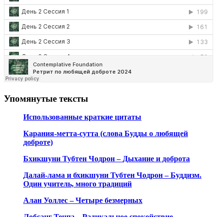
Упомянутые тексты
Использованные краткие цитаты
Карания-метта-сутта (слова Будды о любящей
доброте)
Бхикшуни Тубтен Чодрон – Дыхание и доброта
Далай-лама и бхикшуни Тубтен Чодрон – Буддизм.
Один учитель, много традиций
Алан Уоллес – Четыре безмерных
Лобсанг Тенпа – Радикальное спокойствие