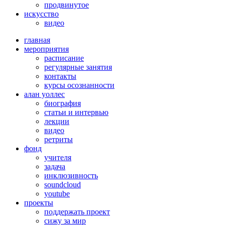
продвинутое
искусство
видео
главная
мероприятия
расписание
регулярные занятия
контакты
курсы осознанности
алан уоллес
биография
статьи и интервью
лекции
видео
ретриты
фонд
учителя
задача
инклюзивность
soundcloud
youtube
проекты
поддержать проект
сижу за мир