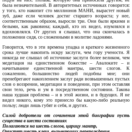
была незначительной. В авторитетных источниках говорится:
у того, кто накопит сто миллионов МАНИ, вырастет новый
зуб, даже если человек достиг старшего возраста; у нее,
соответственным образом, выросли три. Они были яркими и
белыми, как раковина; каждый, кто их видел, изумлялся и
вдохновлялся. От других я слышал, что она скончалась в
положении сидя, со сложенными в молитве ладонями.
Говорится, что в эти времена упадка и краткого жизненного
срока лучше накопить искру заслуги, чем гору учености. Я
никогда не слышал об источнике заслуги более великом, чем
медитация на единственном божестве – Авалоките – и
начитывание единственной мантры, шести слогов. К
сожалению, большинство людей подобны мне; они
пренебрегают накоплением заслуг ради возвышенных пустых
слов о воззрении, медитации и поведении, при этом оставляя
свои тело, речь и ум в посредственном состоянии. Такова
наша худшая проблема – и в этой жизни, и в будущих. Я не
видел никого, кому это принесло бы какую-либо реальную
пользу; люди лишь губят и себя, и других.
Силой добротели от сочинения этой биографии пусть
существа в шести состояниях
Полагаются на шесть слогов, царицу мантр,
Очистят шесть клеш, вызывающих перерождение,