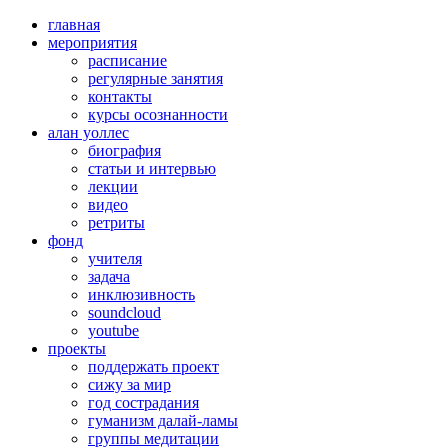
главная
мероприятия
расписание
регулярные занятия
контакты
курсы осознанности
алан уоллес
биография
статьи и интервью
лекции
видео
ретриты
фонд
учителя
задача
инклюзивность
soundcloud
youtube
проекты
поддержать проект
сижу за мир
год сострадания
гуманизм далай-ламы
группы медитации