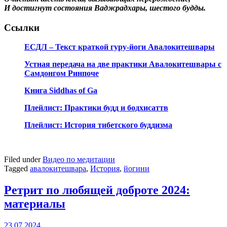
И достигнут состояния Ваджрадхары, шестого будды.
Ссылки
ЕСДЛ – Текст краткой гуру-йоги Авалокитешвары
Устная передача на две практики Авалокитешвары с
Самдонгом Ринпоче
Книга Siddhas of Ga
Плейлист: Практики будд и бодхисаттв
Плейлист: История тибетского буддизма
Filed under
Видео по медитации
Tagged
авалокитешвара
,
История
,
йогини
Ретрит по любящей доброте 2024:
материалы
23.07.2024