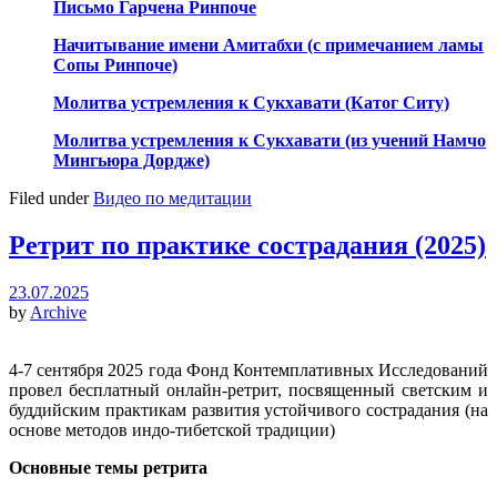
Письмо Гарчена Ринпоче
Начитывание имени Амитабхи (с примечанием ламы
Сопы Ринпоче)
Молитва устремления к Сукхавати (Катог Ситу)
Молитва устремления к Сукхавати (из учений Намчо
Мингьюра Дордже)
Filed under
Видео по медитации
Ретрит по практике сострадания (2025)
23.07.2025
by
Archive
4-7 сентября 2025 года Фонд Контемплативных Исследований
провел бесплатный онлайн-ретрит, посвященный светским и
буддийским практикам развития устойчивого сострадания (на
основе методов индо-тибетской традиции)
Основные темы ретрита