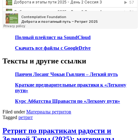
Полный плейлист на SoundCloud
Скачать все файлы с GoogleDrive
Тексты и другие ссылки
Панчен Лосанг Чокьи Гьялцен – Легкий путь
Краткие предварительные практики к «Легкому
пути»
Курс Аббатства Шравасти по «Легкому пути»
Filed under
Материалы ретритов
Tagged
ретрит
Ретрит по практикам радости и
Зеленой Тары (2025): материалы