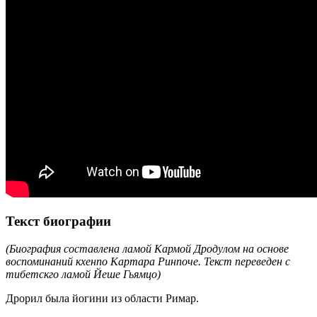
Текст биографии
(Биография составлена ламой Кармой Дродулом на основе
воспоминаний кхенпо Картара Ринпоче. Текст переведен с
тибетскго ламой Йеше Гьямцо)
Дрорил была йогини из области Римар.