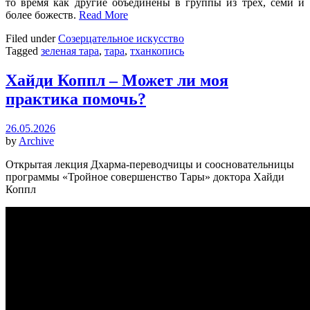
то время как другие объединены в группы из трех, семи и
более божеств.
Read More
Filed under
Созерцательное искусство
Tagged
зеленая тара
,
тара
,
тханкопись
Хайди Коппл – Может ли моя
практика помочь?
26.05.2026
by
Archive
Открытая лекция Дхарма-переводчицы и соосновательницы
программы «Тройное совершенство Тары» доктора Хайди
Коппл