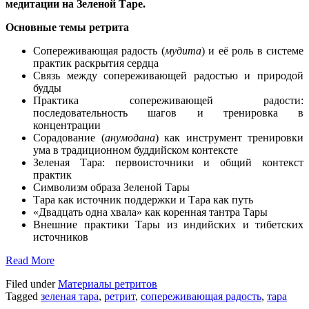
медитации на Зеленой Таре.
Основные темы ретрита
Сопереживающая радость (
мудита
) и её роль в системе
практик раскрытия сердца
Связь между сопереживающей радостью и природой
будды
Практика сопереживающей радости:
последовательность шагов и тренировка в
концентрации
Сорадование (
анумодана
) как инструмент тренировки
ума в традиционном буддийском контексте
Зеленая Тара: первоисточники и общий контекст
практик
Символизм образа Зеленой Тары
Тара как источник поддержки и Тара как путь
«Двадцать одна хвала» как коренная тантра Тары
Внешние практики Тары из индийских и тибетских
источников
Read More
Filed under
Материалы ретритов
Tagged
зеленая тара
,
ретрит
,
сопереживающая радость
,
тара