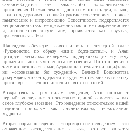
самоосвободится без какого-либо дополнительного
противоядия. Прежде чем мы достигнем этой стадии, однако,
важно поддерживать в нашей практике совестливость, а также
памятование и интроспекцию. Совестливость подкрепляется
непривязанностью, не-враждебностью и не-помраченностью
и, дополненная энтузиазмом, проявляется как разумная,
нравственная забота.
Шантидева обсуждает совестливость в четвертой главе
«Руководства по образу жизни бодхисаттвы», и Алан
цитирует несколько выдержек, подчеркивающих эту тему
применительно к умственным омрачениям. По отношения к
тому, что возникает в уме, буддизм не проявяет ни пацифизма,
ни «осознавания без суждений». Великий Бодхисаттва
утверждает, что он одержим и будет мстительно вести битву
против врага – вечного источника всех несчастий.
Возвращаясь к трем видам неведения, Алан описывает
первый: «неведение относительно единой самости» – как
самое глубокое засевшее. Это неведение относительно нашей
«единой природы» как Самантабхадры, первозданной
мудрости.
Вторая форма неведения – «сорожденное неведение» – это
омраченное отождествление с «я», которое является