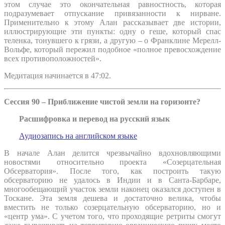
этом случае это окончательная равностность, которая
подразумевает отпускание привязанности к нирване.
Применительно к этому Алан рассказывает две истории,
иллюстрирующие эти пункты: одну о геше, который спас
теленка, тонувшего к грязи, а другую – о Франклине Мерелл-
Вольфе, который пережил подобное «полное превосхождение
всех противоположностей».
Медитация начинается в 47:02.
Сессия 90 – Приближение чистой земли на горизонте?
Расшифровка и перевод на русский язык
Аудиозапись на английском языке
В начале Алан делится чрезвычайно вдохновляющими
новостями относительно проекта «Созерцательная
Обсерватория». После того, как построить такую
обсерваторию не удалось в Индии и в Санта-Барбаре,
многообещающий участок земли наконец оказался доступен в
Тоскане. Эта земля дешева и достаточно велика, чтобы
вместить не только созерцательную обсерваторию, но и
«центр ума». С учетом того, что проходящие ретриты смогут