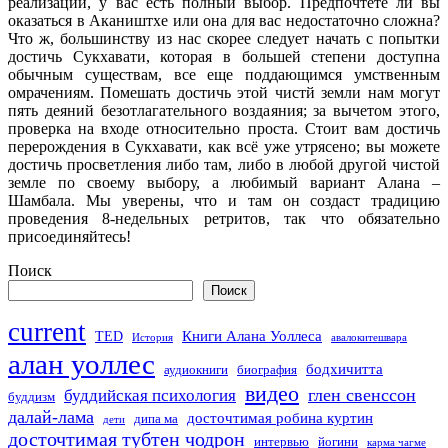
реализации, у вас есть полный выбор. Предпочтете ли вы
оказаться в Акаништхе или она для вас недостаточно сложна?
Что ж, большинству из нас скорее следует начать с попытки
достичь Сукхавати, которая в большей степени доступна
обычным существам, все еще поддающимся умственным
омрачениям. Помешать достичь этой чистй земли нам могут
пять деяний безотлагательного воздаяния; за вычетом этого,
проверка на входе относительно проста. Стоит вам достичь
перерождения в Сукхавати, как всё уже утрясено; вы можете
достичь просветления либо там, либо в любой другой чистой
земле по своему выбору, а любимый вариант Алана –
Шамбала. Мы уверены, что и там он создаст традицию
проведения 8-недельных ретритов, так что обязательно
присоединяйтесь!
Поиск
Поиск
current
Книги Алана Уоллеса
TED
История
авалокитешвара
алан уоллес
бодхичитта
аудиокниги
биография
видео
глен свенссон
буддийская психология
буддизм
далай-лама
досточтимая робина куртин
дипа ма
дети
досточтимая тубтен чодрон
интервью
йогини
карма чагме