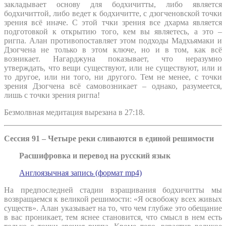
закладывает основу для бодхичитты, либо является
бодхичиттой, либо ведет к бодхичитте, с дзогченовской точки
зрения всё иначе. С этой тчки зрения все дхарма является
подготовкой к открытию того, кем вы являетесь, а это –
ригпа. Алан противопоставляет этом подходы Мадхьямаки и
Дзогчена не только в этом ключе, но и в том, как всё
возникает. Нагарджуна показывает, что неразумно
утверждать, что вещи существуют, или не существуют, или и
то другое, или ни того, ни другого. Тем не менее, с точки
зрения Дзогчена всё самовозникает – однако, разумеется,
лишь с точки зрения ригпа!
Безмолвная медитация вырезана в 27:18.
Сессия 91 – Четыре реки сливаются в единой решимости
Расшифровка и перевод на русский язык
Англоязычная запись (формат mp4)
На предпоследней стадии взращивания бодхичитты мы
возвращаемся к великой решимости: «Я освобожу всех живых
существ». Алан указывает на то, что чем глубже это обещание
в вас проникает, тем яснее становится, что смысл в нем есть