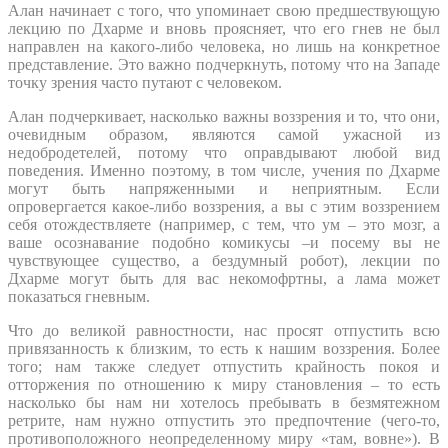
Алан начинает с того, что упоминает свою предшествующую
лекцию по Дхарме и вновь проясняет, что его гнев не был
направлен на какого-либо человека, но лишь на конкретное
представление. Это важно подчеркнуть, потому что на Западе
точку зрения часто путают с человеком.
Алан подчеркивает, насколько важны воззрения и то, что они,
очевидным образом, являются самой ужасной из
недобродетелей, потому что оправдывают любой вид
поведения. Именно поэтому, в том числе, учения по Дхарме
могут быть напряженными и неприятным. Если
опровергается какое-либо воззрения, а вы с этим воззрением
себя отождествляете (например, с тем, что ум – это мозг, а
ваше осознавание подобно комикусы –и посему вы не
чувствующее существо, а бездумный робот), лекции по
Дхарме могут быть для вас некомофртны, а лама может
показаться гневным.
Что до великой равностности, нас просят отпустить всю
привязанность к близким, то есть к нашим воззрения. Более
того; нам также следует отпустить крайность покоя и
отторжения по отношению к миру становления – то есть
насколько бы нам ни хотелось пребывать в безмятежном
ретрите, нам нужно отпустить это предпочтение (чего-то,
противоположного неопределенному миру «там, вовне»). В