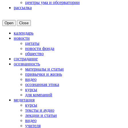
центры ума и обсерватории
рассылка
Open
Close
календарь
новости
цитаты
новости фонда
общество
сострадание
осознанность
материалы и статьи
привычки и жизнь
видео
осознанная этика
курсы
для компаний
медитация
курсы
тексты и аудио
лекции и статьи
видео
учителя