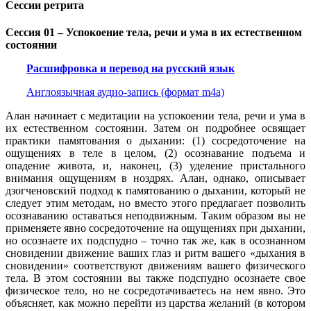
Сессии ретрита
Сессия 01 – Успокоение тела, речи и ума в их естественном
состоянии
Расшифровка и перевод на русский язык
Англоязычная аудио-запись (формат m4a)
Алан начинает с медитации на успокоении тела, речи и ума в
их естественном состоянии. Затем он подробнее освящает
практики памятования о дыхании: (1) сосредоточение на
ощущениях в теле в целом, (2) осознавание подъема и
опадение живота, и, наконец, (3) уделение пристального
внимания ощущениям в ноздрях. Алан, однако, описывает
дзогченовский подход к памятованию о дыхании, который не
следует этим методам, но вместо этого предлагает позволить
осознаванию оставаться неподвижным. Таким образом вы не
применяете явно сосредоточение на ощущениях при дыхании,
но осознаете их подспудно – точно так же, как в осознанном
сновидении движение ваших глаз и ритм вашего «дыхания в
сновидении» соответствуют движениям вашего физического
тела. В этом состоянии вы также подспудно осознаете свое
физическое тело, но не сосредотачиваетесь на нем явно. Это
объясняет, как можно перейти из царства желаний (в котором