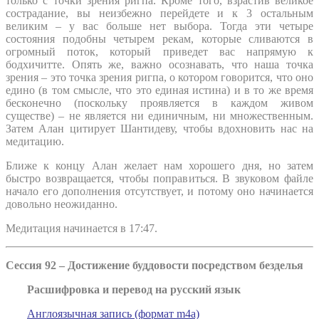
только с точки зрения ригпа. Кроме того, взрастив великое
сострадание, вы неизбежно перейдете и к 3 остальным
великим – у вас больше нет выбора. Тогда эти четыре
состояния подобны четырем рекам, которые сливаются в
огромный поток, который приведет вас напрямую к
бодхичитте. Опять же, важно осознавать, что наша точка
зрения – это точка зрения ригпа, о котором говорится, что оно
едино (в том смысле, что это единая истина) и в то же время
бесконечно (поскольку проявляется в каждом живом
существе) – не является ни единичным, ни множественным.
Затем Алан цитирует Шантидеву, чтобы вдохновить нас на
медитацию.
Ближе к концу Алан желает нам хорошего дня, но затем
быстро возвращается, чтобы поправиться. В звуковом файле
начало его дополнения отсутствует, и потому оно начинается
довольно неожиданно.
Медитация начинается в 17:47.
Сессия 92 – Достижение буддовости посредством безделья
Расшифровка и перевод на русский язык
Англоязычная запись (формат m4a)