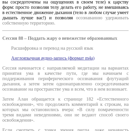
вы сосредоточены на ощущениях в своем теле) к царству
форм: просто позволяя телу делать его работу, не вмешиваясь
в естественное движение дыхания (тело в любом случае умеет
дышать лучше вас!) и позволяя
осознаванию удерживать
собственную территорию.
Сессия 88 – Поддать жару о невежестве образованных
Расшифровка и перевод на русский язык
Англоязычная аудио-запись (формат m4a)
Сессия начинается с направляемой медитации на вариантах
принятия ума в качестве пути, где мы начинаем с
поддерживания периферического осознавания флутуаций
дыхания, а затем затем однонаправленно сосредотачиваем
осознавание на пространстве ума и всем, что в нем возникает.
Затем Алан обращается к странице 182 «Естественного
освобождения», что продолжить комментарий к строкам, на
которых мы остановились вчера: «В силу помраченности
тремя видами неведениями, они не ведают способ своего
освобождения».
Если смотреть с точки зрения ригпа, даже ненависть