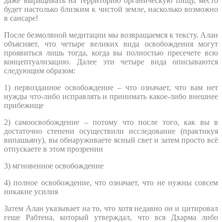
даже выращивать на территорию органическую пищу, место
будет настолько близким к чистой земле, насколько возможно
в сансаре!
После безмолвной медитации мы возвращаемся к тексту. Алан
объясняет, что четыре великих вида освобождения могут
проявиться лишь тогда, когда вы полностью пресечете всю
концептуализацию. Далее эти четыре вида описываются
следующим образом:
1) первозданное освобождение – что означает, что вам нет
нужды что-либо исправлять и принимать какое-либо внешнее
прибежище
2) самоосвобождение – потому что после того, как вы в
достаточно степени осуществили исследование (практикуя
випашьяну), вы обнаруживаете ясный свет и затем просто всё
отпускаете в этом прозрении
3) мгновенное освобождение
4) полное освобождение, что означает, что не нужны совсем
никакие усилия
Затем Алан указывает на то, что хотя недавно он и цитировал
геше Рабтена, который утверждал, что вся Дхарма либо