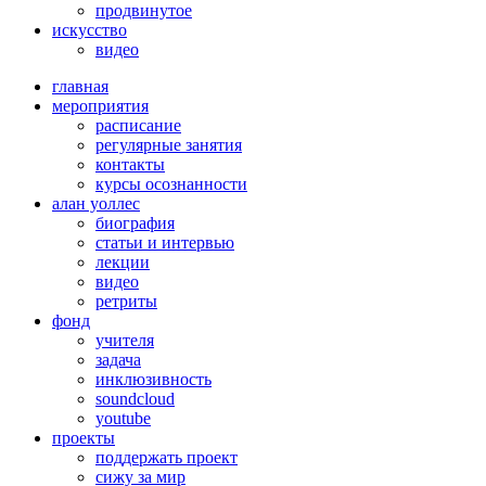
продвинутое
искусство
видео
главная
мероприятия
расписание
регулярные занятия
контакты
курсы осознанности
алан уоллес
биография
статьи и интервью
лекции
видео
ретриты
фонд
учителя
задача
инклюзивность
soundcloud
youtube
проекты
поддержать проект
сижу за мир