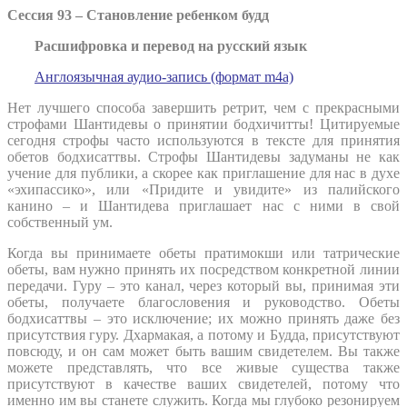
Сессия 93 – Становление ребенком будд
Расшифровка и перевод на русский язык
Англоязычная аудио-запись (формат m4a)
Нет лучшего способа завершить ретрит, чем с прекрасными
строфами Шантидевы о принятии бодхичитты! Цитируемые
сегодня строфы часто используются в тексте для принятия
обетов бодхисаттвы. Строфы Шантидевы задуманы не как
учение для публики, а скорее как приглашение для нас в духе
«эхипассико», или «Придите и увидите» из палийского
канино – и Шантидева приглашает нас с ними в свой
собственный ум.
Когда вы принимаете обеты пратимокши или татрические
обеты, вам нужно принять их посредством конкретной линии
передачи. Гуру – это канал, через который вы, принимая эти
обеты, получаете благословения и руководство. Обеты
бодхисаттвы – это исключение; их можно принять даже без
присутствия гуру. Дхармакая, а потому и Будда, присутствуют
повсюду, и он сам может быть вашим свидетелем. Вы также
можете представлять, что все живые существа также
присутствуют в качестве ваших свидетелей, потому что
именно им вы станете служить. Когда мы глубоко резонируем