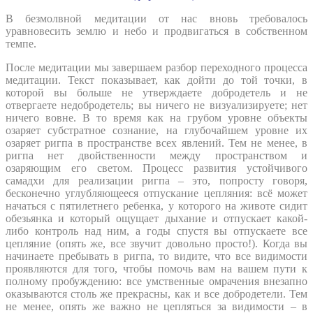
В безмолвной медитации от нас вновь требовалось
уравновесить землю и небо и продвигаться в собственном
темпе.
После медитации мы завершаем разбор переходного процесса
медитации. Текст показывает, как дойти до той точки, в
которой вы больше не утверждаете добродетель и не
отвергаете недобродетель; вы ничего не визуализируете; нет
ничего вовне. В то время как на грубом уровне объекты
озаряет субстратное сознание, на глубочайшем уровне их
озаряет ригпа в пространстве всех явлений. Тем не менее, в
ригпа нет двойственности между пространством и
озаряющим его светом. Процесс развития устойчивого
самадхи для реализации ригпа – это, попросту говоря,
бесконечно углубляющееся отпускание цепляния: всё может
начаться с пятилетнего ребенка, у которого на животе сидит
обезьянка и который ощущает дыхание и отпускает какой-
либо контроль над ним, а годы спустя вы отпускаете все
цепляние (опять же, все звучит довольно просто!). Когда вы
начинаете пребывать в ригпа, то видите, что все видимости
проявляются для того, чтобы помочь вам на вашем пути к
полному пробуждению: все умственные омрачения внезапно
оказываются столь же прекрасны, как и все добродетели. Тем
не менее, опять же важно не цепляться за видимости – в