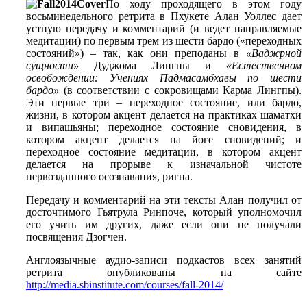
По ходу проходящего в этом году
восьминедельного ретрита в Пхукете Алан Уоллес дает
устную передачу и комментарий (и ведет направляемые
медитации) по первым трем из шести бардо («переходных
состояний») – так, как они преподаны в
«Ваджрной
сущности»
Дуджома Лингпы и
«Естественном
освобождении: Учениях Падмасамбхавы по шести
бардо»
(в соответствии с сокровищами Карма Лингпы).
Эти первые три – переходное состояние, или бардо,
жизни, в котором акцент делается на практиках шаматхи
и випашьяны; переходное состояние сновидения, в
котором акцент делается на йоге сновидений; и
переходное состояние медитации, в котором акцент
делается на прорыве к изначальной чистоте
первозданного осознавания, ригпа.
Передачу и комментарий на эти тексты Алан получил от
досточтимого Гьятрула Ринпоче, который уполномочил
его учить им других, даже если они не получали
посвящения Дзогчен.
Англоязычные аудио-записи подкастов всех занятий
ретрита опубликованы на сайте
http://media.sbinstitute.com/courses/fall-2014/