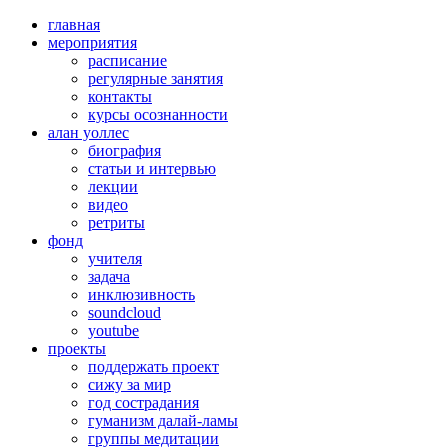
главная
мероприятия
расписание
регулярные занятия
контакты
курсы осознанности
алан уоллес
биография
статьи и интервью
лекции
видео
ретриты
фонд
учителя
задача
инклюзивность
soundcloud
youtube
проекты
поддержать проект
сижу за мир
год сострадания
гуманизм далай-ламы
группы медитации