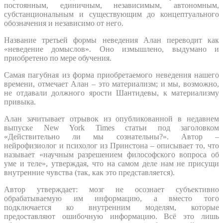
постоянным, единичным, независимым, автономным,
субстанциональным и существующим до концептуального
обозначения и независимо от него.
Название третьей формы неведения Алан переводит как
«неведение домыслов». Оно измышлено, выдумано и
приобретено по мере обучения.
Самая пагубная из форма приобретаемого неведения нашего
времени, отмечает Алан – это материализм; и мы, возможно,
не отдавали должного ярости Шантидевы, к материализму
привыка.
Алан зачитывает отрывок из опубликованной в недавнем
выпуске New York Times статьи под заголовком
«Действительно ли мы сознательны?». Автор –
нейрофизиолог и психолог из Принстона – описывает то, что
называет «научным разрешением философского вопроса об
уме и теле», утверждая, что на самом деле нам не присущи
внутренние чувства (так, как это представляется).
Автор утверждает: мозг не осознает субъективно
обрабатываемую им информацию, а вместо того
подключается ко внутренним моделям, которые
предоставляют ошибочную информацию. Всё это лишь