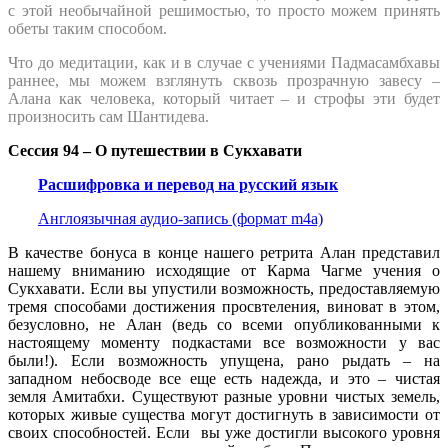
с этой необычайной решимостью, то просто можем принять
обеты таким способом.
Что до медитации, как и в случае с учениями Падмасамбхавы
раннее, мы можем взглянуть сквозь прозрачную завесу –
Алана как человека, который читает – и строфы эти будет
произносить сам Шантидева.
Сессия 94 – О путешествии в Сукхавати
Расшифровка и перевод на русский язык
Англоязычная аудио-запись (формат m4a)
В качестве бонуса в конце нашего ретрита Алан представил
нашему вниманию исходящие от Карма Чагме учения о
Сукхавати. Если вы упустили возможность, предоставляемую
тремя способами достижения просвтеления, виноват в этом,
безусловно, не Алан (ведь со всеми опубликованными к
настоящему моменту подкастами все возможности у вас
были!). Если возможность упущена, рано рыдать – на
западном небосводе все еще есть надежда, и это – чистая
земля Амитабхи. Существуют разные уровни чистых земель,
которых живые существа могут достигнуть в зависимости от
своих способностей. Если вы уже достигли высокого уровня