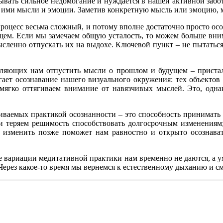
ытывать сильное недомогание и нуждается в нашей активной забо
 ими мысли и эмоции. Заметив конкретную мысль или эмоцию, 
процесс весьма сложный, и потому вполне достаточно просто осо
ущем. Если мы замечаем общую усталость, то можем больше вни
сленно отпускать их на выдохе. Ключевой пункт – не пытатьс
воляющих нам отпустить мысли о прошлом и будущем – приста
гает осознавание нашего визуального окружения: тех объекто
мягко оттягиваем внимание от навязчивых мыслей. Это, одна
иваемых практикой осознанности – это способность принимать н
или теряем решимость способствовать долгосрочным изменениям
изменить позже поможет нам равностно и открыто осознавать
ные вариации медитативной практики нам временно не даются, а 
 Через какое-то время мы вернемся к естественному дыханию и 