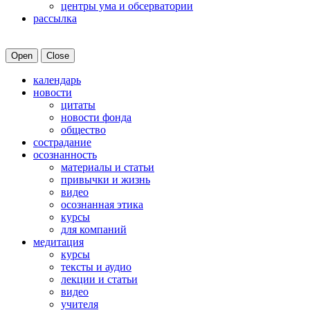
центры ума и обсерватории
рассылка
Open
Close
календарь
новости
цитаты
новости фонда
общество
сострадание
осознанность
материалы и статьи
привычки и жизнь
видео
осознанная этика
курсы
для компаний
медитация
курсы
тексты и аудио
лекции и статьи
видео
учителя