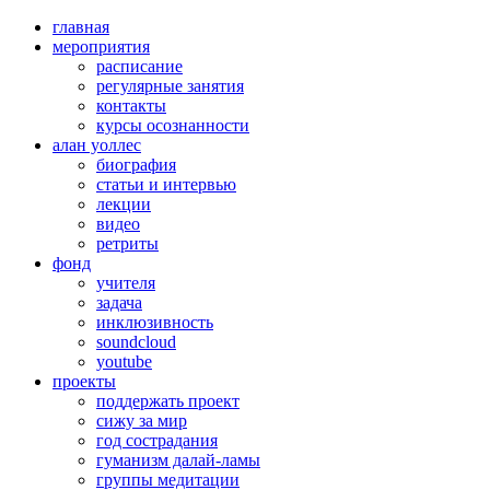
главная
мероприятия
расписание
регулярные занятия
контакты
курсы осознанности
алан уоллес
биография
статьи и интервью
лекции
видео
ретриты
фонд
учителя
задача
инклюзивность
soundcloud
youtube
проекты
поддержать проект
сижу за мир
год сострадания
гуманизм далай-ламы
группы медитации