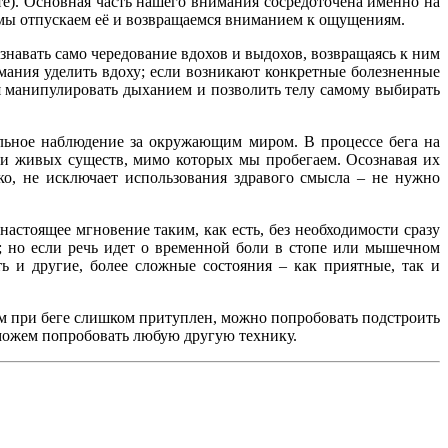
те). Основная часть нашего внимания сосредоточена именно на
мы отпускаем её и возвращаемся вниманием к ощущениям.
знавать само чередование вдохов и выдохов, возвращаясь к ним
мания уделить вдоху; если возникают конкретные болезненные
я манипулировать дыханием и позволить телу самому выбирать
льное наблюдение за окружающим миром. В процессе бега на
в и живых существ, мимо которых мы пробегаем. Осознавая их
ко, не исключает использования здравого смысла – не нужно
астоящее мгновение таким, как есть, без необходимости сразу
; но если речь идет о временной боли в стопе или мышечном
 и другие, более сложные состояния – как приятные, так и
ум при беге слишком притуплен, можно попробовать подстроить
сможем попробовать любую другую технику.