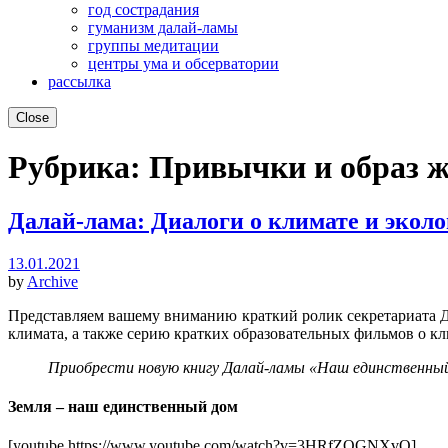
год сострадания
гуманизм далай-ламы
группы медитации
центры ума и обсерватории
рассылка
Close
Рубрика:
Привычки и образ 
Далай-лама: Диалоги о климате и экол
13.01.2021
by
Archive
Представляем вашему вниманию краткий ролик секретариата Д
климата, а также серию кратких образовательных фильмов о кли
Приобрести новую книгу Далай-ламы «Наш единственный 
Земля – наш единственный дом
[youtube https://www.youtube.com/watch?v=3HRfZQGNXvQ]