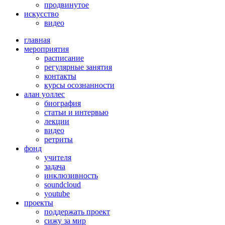
продвинутое
искусство
видео
главная
мероприятия
расписание
регулярные занятия
контакты
курсы осознанности
алан уоллес
биография
статьи и интервью
лекции
видео
ретриты
фонд
учителя
задача
инклюзивность
soundcloud
youtube
проекты
поддержать проект
сижу за мир