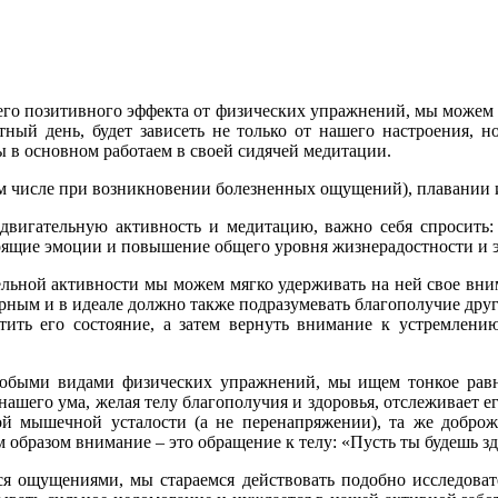
его позитивного эффекта от физических упражнений, мы можем п
тный день, будет зависеть не только от нашего настроения, н
ы в основном работаем в своей сидячей медитации.
ом числе при возникновении болезненных ощущений), плавании 
двигательную активность и медитацию, важно себя спросить:
коящие эмоции и повышение общего уровня жизнерадостности и 
ельной активности мы можем мягко удерживать на ней свое вн
рным и в идеале должно также подразумевать благополучие дру
етить его состояние, а затем вернуть внимание к устремле
быми видами физических упражнений, мы ищем тонкое равно
ашего ума, желая телу благополучия и здоровья, отслеживает е
ой мышечной усталости (а не перенапряжении), та же доброже
 образом внимание – это обращение к телу: «Пусть ты будешь з
я ощущениями, мы стараемся действовать подобно исследовате