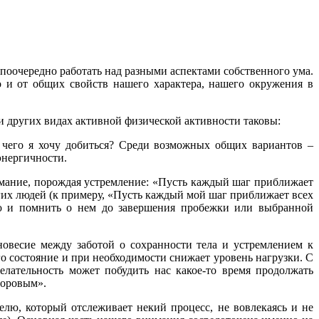
оочередно работать над разными аспектами собственного ума.
о и от общих свойств нашего характера, нашего окружения в
и других видах активной физической активности таковы:
 чего я хочу добиться? Среди возможных общих вариантов –
энергичности.
имание, порождая устремление: «Пусть каждый шаг приближает
гих людей (к примеру, «Пусть каждый мой шаг приближает всех
нию и помнить о нем до завершения пробежки или выбранной
весие между заботой о сохранности тела и устремлением к
го состояние и при необходимости снижает уровень нагрузки. С
лательность может побудить нас какое-то время продолжать
доровым».
лю, который отслеживает некий процесс, не вовлекаясь и не