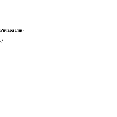
 Ричард Гир)
о)