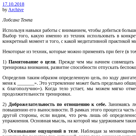
17.10.2018
by
Archive
Лобсанг Тенпа
Используя навыки работы с вниманием, чтобы добиться больш
Выбор того, какую именно из техник использовать в конкре
конкретный момент и того, с какой медитативной практикой м
Некоторые из техник, которые можно применять при беге (в т
1)
Памятование о цели
. Прежде чем мы начнем совмещать 
тренировка внимания, развитие способности отпускать беспо
Определив таким образом определенную цель, по ходу двигат
меня к _______». Это устремление может быть предельно обши
к благополучию»). Когда тело устает, мы можем мягко отм
продолжительности тренировки.
2)
Доброжелательность по отношению к себе.
Занимаясь лю
повышению его выносливости. В рамках этого процесса часть н
другой стороны, если видим, что речь лишь об определенн
упражнения. Основная мысль, на которой мы удерживаем таким
3)
Осознавание ощущений в теле
. Наблюдая за меняющимис