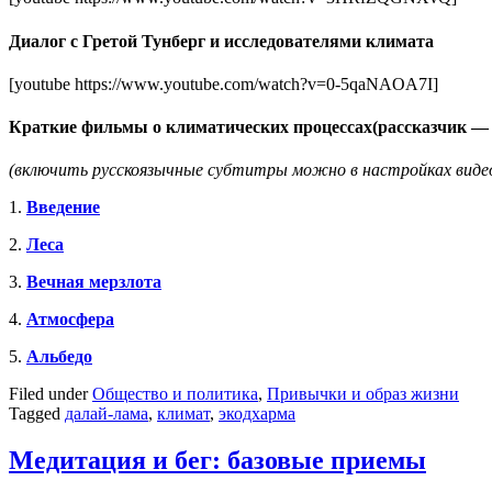
Диалог с Гретой Тунберг и исследователями климата
[youtube https://www.youtube.com/watch?v=0-5qaNAOA7I]
Краткие фильмы о климатических процессах(рассказчик —
(включить русскоязычные субтитры можно в настройках виде
1.
Введение
2.
Леса
3.
Вечная мерзлота
4.
Атмосфера
5.
Альбедо
Filed under
Общество и политика
,
Привычки и образ жизни
Tagged
далай-лама
,
климат
,
экодхарма
Медитация и бег: базовые приемы