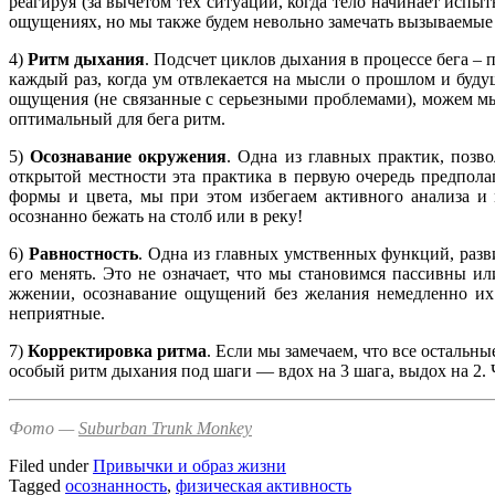
реагируя (за вычетом тех ситуаций, когда тело начинает исп
ощущениях, но мы также будем невольно замечать вызываемые
4)
Ритм дыхания
. Подсчет циклов дыхания в процессе бега – 
каждый раз, когда ум отвлекается на мысли о прошлом и буд
ощущения (не связанные с серьезными проблемами), можем мы
оптимальный для бега ритм.
5)
Осознавание окружения
. Одна из главных практик, поз
открытой местности эта практика в первую очередь предпола
формы и цвета, мы при этом избегаем активного анализа и 
осознанно бежать на столб или в реку!
6)
Равностность
. Одна из главных умственных функций, разв
его менять. Это не означает, что мы становимся пассивны 
жжении, осознавание ощущений без желания немедленно их 
неприятные.
7)
Корректировка ритма
. Если мы замечаем, что все осталь
особый ритм дыхания под шаги — вдох на 3 шага, выдох на 2.
Фото —
Suburban Trunk Monkey
Filed under
Привычки и образ жизни
Tagged
осознанность
,
физическая активность