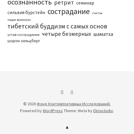
осознанность
ретрит
семинар
сострадание
сильвия бурстейн
счастье
таши мэннокс
тибетский буддизм с самых основ
четыре безмерных
шаматха
устав сострадания
шэрон зальцберг
Facebook
Youtube
© 2026
Фонд Контемплативных Исследований.
Powered by
WordPress
Theme: Weta by
Elmastudio
.