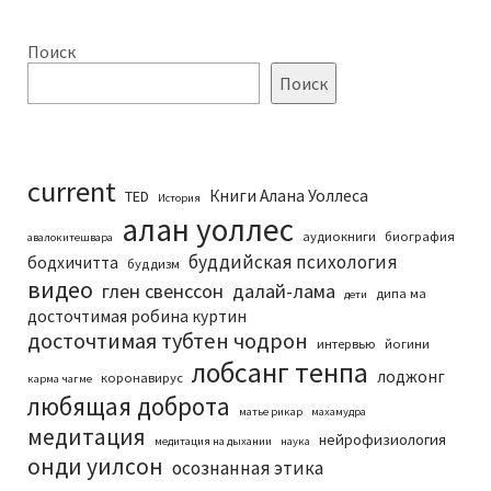
Поиск
Поиск
current
Книги Алана Уоллеса
TED
История
алан уоллес
аудиокниги
биография
авалокитешвара
буддийская психология
бодхичитта
буддизм
видео
глен свенссон
далай-лама
дипа ма
дети
досточтимая робина куртин
досточтимая тубтен чодрон
интервью
йогини
лобсанг тенпа
лоджонг
коронавирус
карма чагме
любящая доброта
матье рикар
махамудра
медитация
нейрофизиология
медитация на дыхании
наука
онди уилсон
осознанная этика