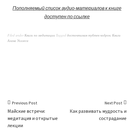
Пополняемый список аудио-материалов к книге
доступен по ссылке
Filed under
Книги по медитации
Tagged
досточтимая тубтен чодрон
,
Книги
Алана Уоллеса
Previous Post
Next Post
Майские встречи:
Как развивать мудрость и
медитация и открытые
сострадание
лекции