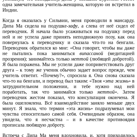
одна замечательная учитель-женщина, которую он встретил в
Индии.
Когда я оказалась у Сильвии, меня проводили в мансарду.
Дипа Ма сидела на подушке-
зафу
, а слева от неё сидел её
переводчик. Я начала было усаживаться на подушку перед
ней и не успела даже принять неподвижную позу, как она
повернулась к переводчику и сказала что-то на бенгали.
Переводчик обратился ко мне: «Она говорит, чтобы вы даже
не пытались пока заниматься
випассаной
(медитацией
прозрения); занимайтесь только
меттой
(любящей добротой).
Я была поражена. Мы не успели даже поприветствовать друг
друга – к тому же ученик обычно задает вопрос прежде, чем
учитель ответит. «Почему?», спросила я. Она снова сказала
что-то на бенгали, и перевод был таким: «Твоя «
эта жизнь
» в
затруднительном положении, и тебе нужно над ней
поработать, так что занимайся только
меттой
«. Затем
переводчик жестом показал, что консультация окончена. Я
была ошеломлена. Всё взаимодействие заняло меньше двух
минут. Я знала, что термин «эта жизнь» подразумевал мои
чувства относительно самой себя. Очевидным образом, она
увидела, что я несчастна – и в качестве противоядия
прописала любящую доброту.
Встреча с Дипа Ма меня вдохновила, и, хотя приходилось