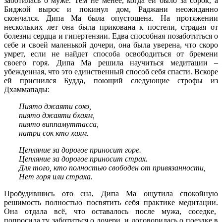
заботилась о муже. Тем не менее, когда ей было за сорок, а
Биджой вырос и покинул дом, Раджани неожиданно
скончался. Дипа Ма была опустошена. На протяжении
нескольких лет она была прикована к постели, страдая от
болезни сердца и гипертензии. Едва способная позаботиться о
себе и своей маленькой дочери, она была уверена, что скоро
умрет, если не найдет способа освободиться от бремени
своего горя. Дипа Ма решила научиться медитации –
убежденная, что это единственный способ себя спасти. Вскоре
ей приснился Будда, поющий следующие строфы из
Дхаммапады:
Пиято джаяти соко,
пиято джаяти бхаям,
пиято виппамуттасса,
натри сок кто хаям.
Цепляние за дорогое приносит горе.
Цепляние за дорогое приносит страх.
Для того, кто полностью свободен от привязанности,
Нет горя или страха.
Пробудившись ото сна, Дипа Ма ощутила спокойную
решимость полностью посвятить себя практике медитации.
Она отдала всё, что оставалось после мужа, соседке,
попросила ту заботиться о дочери, и договорилась о поездке в