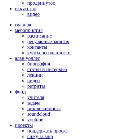
продвинутое
искусство
видео
главная
мероприятия
расписание
регулярные занятия
контакты
курсы осознанности
алан уоллес
биография
статьи и интервью
лекции
видео
ретриты
фонд
учителя
задача
инклюзивность
soundcloud
youtube
проекты
поддержать проект
сижу за мир