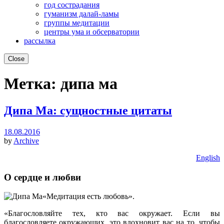
год сострадания
гуманизм далай-ламы
группы медитации
центры ума и обсерватории
рассылка
Close
Метка:
дипа ма
Дипа Ма: сущностные цитаты
18.08.2016
by
Archive
English
О сердце и любви
«Медитация есть любовь».
«Благословляйте тех, кто вас окружает. Если вы
благословляете окружающих, это вдохновит вас на то, чтобы