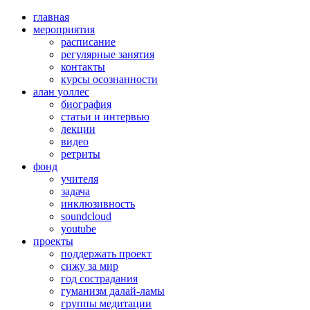
главная
мероприятия
расписание
регулярные занятия
контакты
курсы осознанности
алан уоллес
биография
статьи и интервью
лекции
видео
ретриты
фонд
учителя
задача
инклюзивность
soundcloud
youtube
проекты
поддержать проект
сижу за мир
год сострадания
гуманизм далай-ламы
группы медитации