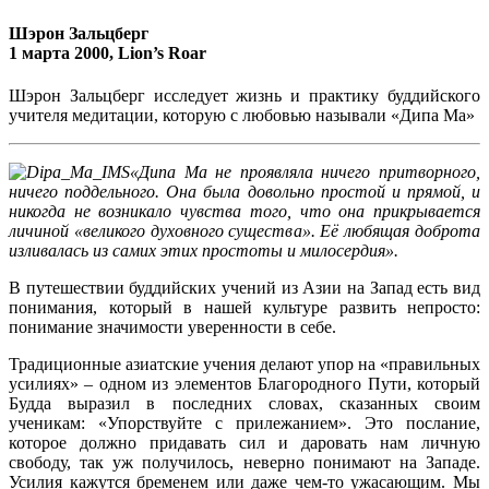
Шэрон Зальцберг
1 марта 2000, Lion’s Roar
Шэрон Зальцберг исследует жизнь и практику буддийского
учителя медитации, которую с любовью называли «Дипа Ма»
«Дипа Ма не проявляла ничего притворного,
ничего поддельного. Она была довольно простой и прямой, и
никогда не возникало чувства того, что она прикрывается
личиной «великого духовного существа». Её любящая доброта
изливалась из самих этих простоты и милосердия».
В путешествии буддийских учений из Азии на Запад есть вид
понимания, который в нашей культуре развить непросто:
понимание значимости уверенности в себе.
Традиционные азиатские учения делают упор на «правильных
усилиях» – одном из элементов Благородного Пути, который
Будда выразил в последних словах, сказанных своим
ученикам: «Упорствуйте с прилежанием». Это послание,
которое должно придавать сил и даровать нам личную
свободу, так уж получилось, неверно понимают на Западе.
Усилия кажутся бременем или даже чем-то ужасающим. Мы