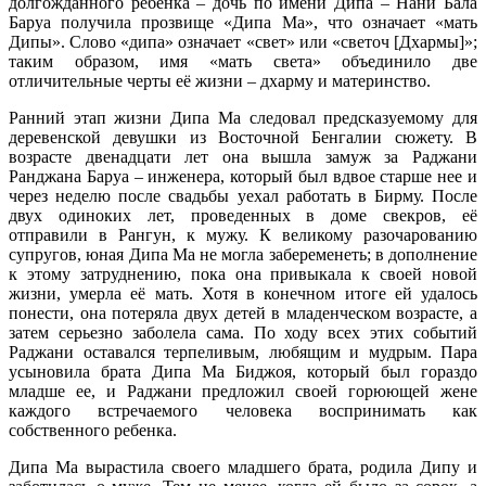
долгожданного ребенка – дочь по имени Дипа – Нани Бала
Баруа получила прозвище «Дипа Ма», что означает «мать
Дипы». Слово «дипа» означает «свет» или «светоч [Дхармы]»;
таким образом, имя «мать света» объединило две
отличительные черты её жизни – дхарму и материнство.
Ранний этап жизни Дипа Ма следовал предсказуемому для
деревенской девушки из Восточной Бенгалии сюжету. В
возрасте двенадцати лет она вышла замуж за Раджани
Ранджана Баруа – инженера, который был вдвое старше нее и
через неделю после свадьбы уехал работать в Бирму. После
двух одиноких лет, проведенных в доме свекров, её
отправили в Рангун, к мужу. К великому разочарованию
супругов, юная Дипа Ма не могла забеременеть; в дополнение
к этому затруднению, пока она привыкала к своей новой
жизни, умерла её мать. Хотя в конечном итоге ей удалось
понести, она потеряла двух детей в младенческом возрасте, а
затем серьезно заболела сама. По ходу всех этих событий
Раджани оставался терпеливым, любящим и мудрым. Пара
усыновила брата Дипа Ма Биджоя, который был гораздо
младше ее, и Раджани предложил своей горюющей жене
каждого встречаемого человека воспринимать как
собственного ребенка.
Дипа Ма вырастила своего младшего брата, родила Дипу и