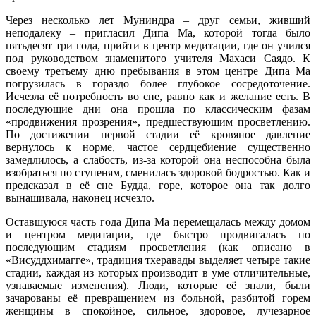
Через несколько лет Муниндра – друг семьи, живший
неподалеку – пригласил Дипа Ма, которой тогда было
пятьдесят три года, прийти в центр медитации, где он учился
под руководством знаменитого учителя Махаси Саядо. К
своему третьему дню пребывания в этом центре Дипа Ма
погрузилась в гораздо более глубокое сосредоточение.
Исчезла её потребность во сне, равно как и желание есть. В
последующие дни она прошла по классическим фазам
«продвижения прозрения», предшествующим просветлению.
По достижении первой стадии её кровяное давление
вернулось к норме, частое сердцебиение существенно
замедлилось, а слабость, из-за которой она неспособна была
взобраться по ступеням, сменилась здоровой бодростью. Как и
предсказал в её сне Будда, горе, которое она так долго
вынашивала, наконец исчезло.
Оставшуюся часть года Дипа Ма перемещалась между домом
и центром медитации, где быстро продвигалась по
последующим стадиям просветления (как описано в
«Висуддхимагге», традиция тхеравады выделяет четыре такие
стадии, каждая из которых производит в уме отличительные,
узнаваемые изменения). Люди, которые её знали, были
зачарованы её превращением из больной, разбитой горем
женщины в спокойное, сильное, здоровое, лучезарное