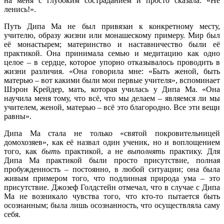
на меня с глубоким состраданием и просто сказала: «Не
ленись!».
Путь Дипа Ма не был привязан к конкретному месту,
учителю, образу жизни или монашескому примеру. Мир был
её монастырем; материнство и наставничество были её
практикой. Она принимала семью и медитацию как одно
целое – в сердце, которое упорно отказывалось проводить в
жизни различия. «Она говорила мне: «Быть женой, быть
матерью – вот какими были мои первые учителя», вспоминает
Шэрон Крейдер, мать, которая училась у Дипа Ма. «Она
научила меня тому, что всё, что мы делаем – являемся ли мы
учителем, женой, матерью – всё это благородно. Все эти вещи
равны».
Дипа Ма стала не только «святой покровительницей
домохозяев», как её назвал один ученик, но и воплощением
того, как
быть
практикой, а не
выполнять
практику. Для
Дипа Ма практикой были просто присутствие, полная
пробужденность – постоянно, в любой ситуации; она была
живым примером того, что подлинная природа ума – это
присутствие. Джозеф Голдстейн отмечал, что в случае с Дипа
Ма не возникало чувства того, что кто-то пытается быть
осознанным; была лишь осознанность, что осуществляла саму
себя.