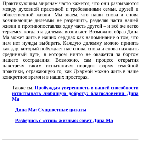
Практикующим-мирянам часто кажется, что они разрываются
между духовной практикой и требованиями семьи, друзей и
общественной жизни. Мы знаем, что наши снова и снова
возникающие дилеммы не разрешить, разделяя части нашей
жизни и противопоставляя одну часть другой – и всё же легко
теряемся, когда эта дилемма возникает. Возможно, образ Дипа
Ма может жить в наших сердцах как напоминание о том, что
нам нет нужды выбирать. Каждую дилемму можно принять
как дар, который побуждает нас снова, снова и снова находить
срединный путь, в котором ничто не окажется за бортом
нашего сострадания. Возможно, сам процесс открытия
навстречу таким испытаниям породит форму семейной
практики, отражающую то, как Дхармой можно жить в наше
конкретное время и в наших просторах.
Также см.
Пробуждая уверенность в нашей способности
испытывать любящую доброту: благословения Дипа
Ма
Дипа Ма: Сущностные цитаты
Разберись с «этой» жизнью: совет Дипа Ма