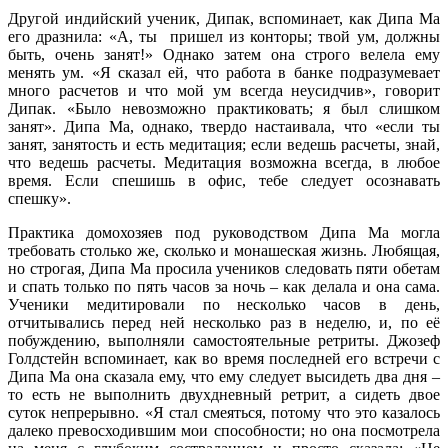
Другой индийский ученик, Дипак, вспоминает, как Дипа Ма
его дразнила: «А, ты пришел из конторы; твой ум, должны
быть, очень занят!» Однако затем она строго велела ему
менять ум. «Я сказал ей, что работа в банке подразумевает
много расчетов и что мой ум всегда неусидчив», говорит
Дипак. «Было невозможно практиковать; я был слишком
занят». Дипа Ма, однако, твердо настаивала, что «если ты
занят, занятость и есть медитация; если ведешь расчеты, знай,
что ведешь расчеты. Медитация возможна всегда, в любое
время. Если спешишь в офис, тебе следует осознавать
спешку».
Практика домохозяев под руководством Дипа Ма могла
требовать столько же, сколько и монашеская жизнь. Любящая,
но строгая, Дипа Ма просила учеников следовать пяти обетам
и спать только по пять часов за ночь – как делала и она сама.
Ученики медитировали по несколько часов в день,
отчитывались перед ней несколько раз в неделю, и, по её
побуждению, выполняли самостоятельные ретриты. Джозеф
Голдстейн вспоминает, как во время последней его встречи с
Дипа Ма она сказала ему, что ему следует высидеть два дня –
то есть не выполнить двухдневный ретрит, а сидеть двое
суток непрерывно. «Я стал смеяться, потому что это казалось
далеко превосходившим мои способности; но она посмотрела