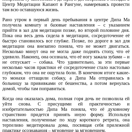
Центр Медитации Капают в Рангуне, намереваясь провести
там всю оставшуюся жизнь.
Рано утром в первый день пребывания в центре Дипа Ма
получила комнату и базовые наставления – с указанием
прийти в зал для медитации позже, во второй половине дня.
Пока она весь день сидела в медитации, сосредоточение её
быстро становилось все глубже. Позже, по дороге в зал для
медитации она внезапно поняла, что не может двигаться.
Несколько минут она не могла даже поднять стопу, что её
удивило. Наконец, она осознала, что её ногу зажала зубами – и
не отпускает – собака. Что удивительно, за эти первые
несколько часов практики её сосредоточение стало настолько
глубоким, что она не ощутила боли. В конечном итоге какие-
то монахи оттащили собаку, а Дипа Ма отправилась в
больницу за прививками от бешенства, а потом вернулась
домой, чтобы там поправиться.
Когда она оказалась дома, полная горя дочь не позволила ей
уйти снова. С присущими ей практичностью и
изобретательностью Дипа Ма поняла, что её духовному
странствию придется принять иную форму. Используя
наставления, полученные по ходу короткого ретрита, она
терпеливо медитировала дома, посвящая себя прилежной
практике осознавания – мгновение за мгновением.