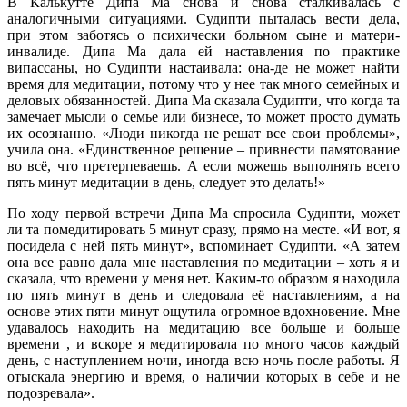
В Калькутте Дипа Ма снова и снова сталкивалась с
аналогичными ситуациями. Судипти пыталась вести дела,
при этом заботясь о психически больном сыне и матери-
инвалиде. Дипа Ма дала ей наставления по практике
випассаны, но Судипти настаивала: она-де не может найти
время для медитации, потому что у нее так много семейных и
деловых обязанностей. Дипа Ма сказала Судипти, что когда та
замечает мысли о семье или бизнесе, то может просто думать
их осознанно. «Люди никогда не решат все свои проблемы»,
учила она. «Единственное решение – привнести памятование
во всё, что претерпеваешь. А если можешь выполнять всего
пять минут медитации в день, следует это делать!»
По ходу первой встречи Дипа Ма спросила Судипти, может
ли та помедитировать 5 минут сразу, прямо на месте. «И вот, я
посидела с ней пять минут», вспоминает Судипти. «А затем
она все равно дала мне наставления по медитации – хоть я и
сказала, что времени у меня нет. Каким-то образом я находила
по пять минут в день и следовала её наставлениям, а на
основе этих пяти минут ощутила огромное вдохновение. Мне
удавалось находить на медитацию все больше и больше
времени , и вскоре я медитировала по много часов каждый
день, с наступлением ночи, иногда всю ночь после работы. Я
отыскала энергию и время, о наличии которых в себе и не
подозревала».