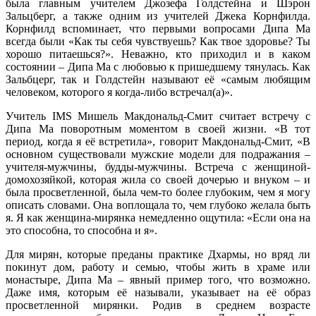
была главным учителем Джозефа Голдстейна и Шэрон
Зальцберг, а также одним из учителей Джека Корнфилда.
Корнфилд вспоминает, что первыми вопросами Дипа Ма
всегда были «Как ты себя чувствуешь? Как твое здоровье? Ты
хорошо питаешься?». Неважно, кто приходил и в каком
состоянии – Дипа Ма с любовью к пришедшему тянулась. Как
Зальбцерг, так и Голдстейн называют её «самым любящим
человеком, которого я когда-либо встречал(а)».
Учитель IMS Мишель Макдональд-Смит считает встречу с
Дипа Ма поворотным моментом в своей жизни. «В тот
период, когда я её встретила», говорит Макдональд-Смит, «В
основном существовали мужские модели для подражания –
учителя-мужчины, будды-мужчины. Встреча с женщиной-
домохозяйкой, которая жила со своей дочерью и внуком – и
была просветленной, была чем-то более глубоким, чем я могу
описать словами. Она воплощала то, чем глубоко желала быть
я. Я как женщина-мирянка немедленно ощутила: «Если она на
это способна, то способна и я».
Для мирян, которые преданы практике Дхармы, но вряд ли
покинут дом, работу и семью, чтобы жить в храме или
монастыре, Дипа Ма – явный пример того, что возможно.
Даже имя, которым её называли, указывает на её образ
просветленной мирянки. Родив в среднем возрасте