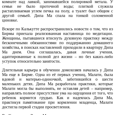
комнате над лавкой, занимавшейся полировкой метала. У
семьи не было проточной воды; плиткой служила
растапливаемая углем печка на полу, а туалет был общим с
другой семьей. Дипа Ма спала на тонкой соломенной
циновке.
Вскоре по Калькутте распространились новости о том, что из
Бирмы приехала реализованная наставница по медитации.
Женщины, пытавшиеся втиснуть духовную практику между
бесконечными обязанностями по поддержанию домашнего
хозяйства, в поисках наставлений приходили в квартиру Дипа
Ма днем. Она соглашалась, давая личные учения,
адаптированные к полной дел жизни – но без каких-либо
уступок относительно занятости.
Длительная карьера в обучении домохозяев началась у Дипа
Ма еще в Бирме. Одна из её первых учениц, Малати, была
вдовой и матерью-одиночкой, заботившейся о шести
маленьких детях. Дипа Ма разработала практики, которые
Малати могла бы выполнять, не оставляя детей – например,
направлять полное присутствие ума на ощущения от того, что
ребенок кормится грудью. Как и надеялась Дипа Ма,
практикуя памятование при кормлении младенца, Малати
достигла первой стадии просветления.