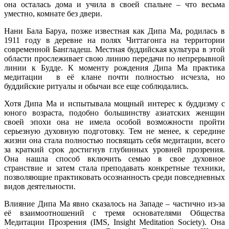
она осталась дома и учила в своей спальне – что весьма
уместно, комнате без двери.
Нани Бала Баруа, позже известная как Дипа Ма, родилась в
1911 году в деревне на полях Читтагонга на территории
современной Бангладеш. Местная буддийская культура в этой
области прослеживает свою линию передачи по непрерывной
линии к Будде. К моменту рождения Дипа Ма практика
медитации в её клане почти полностью исчезла, но
буддийские ритуалы и обычаи все еще соблюдались.
Хотя Дипа Ма и испытывала мощный интерес к буддизму с
юного возраста, подобно большинству азиатских женщин
своей эпохи она не имела особой возможности пройти
серьезную духовную подготовку. Тем не менее, к середине
жизни она стала полностью посвящать себя медитации, всего
за краткий срок достигнув глубинных уровней прозрения.
Она нашла способ включить семью в свое духовное
странствие и затем стала преподавать конкретные техники,
позволяющие практиковать осознанность среди повседневных
видов деятельности.
Влияние Дипа Ма явно сказалось на Западе – частично из-за
её взаимоотношений с тремя основателями Общества
Медитации Прозрения (IMS, Insight Meditation Society). Она