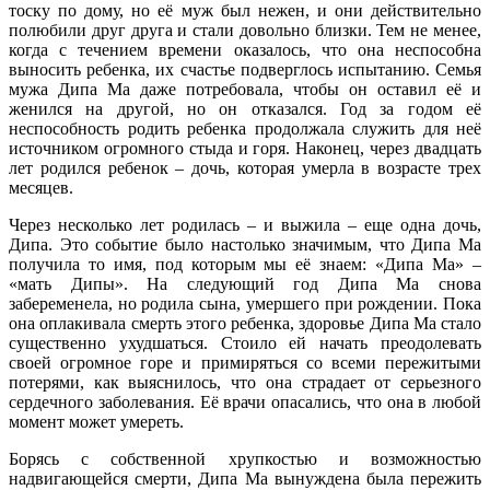
тоску по дому, но её муж был нежен, и они действительно
полюбили друг друга и стали довольно близки. Тем не менее,
когда с течением времени оказалось, что она неспособна
выносить ребенка, их счастье подверглось испытанию. Семья
мужа Дипа Ма даже потребовала, чтобы он оставил её и
женился на другой, но он отказался. Год за годом её
неспособность родить ребенка продолжала служить для неё
источником огромного стыда и горя. Наконец, через двадцать
лет родился ребенок – дочь, которая умерла в возрасте трех
месяцев.
Через несколько лет родилась – и выжила – еще одна дочь,
Дипа. Это событие было настолько значимым, что Дипа Ма
получила то имя, под которым мы её знаем: «Дипа Ма» –
«мать Дипы». На следующий год Дипа Ма снова
забеременела, но родила сына, умершего при рождении. Пока
она оплакивала смерть этого ребенка, здоровье Дипа Ма стало
существенно ухудшаться. Стоило ей начать преодолевать
своей огромное горе и примиряться со всеми пережитыми
потерями, как выяснилось, что она страдает от серьезного
сердечного заболевания. Её врачи опасались, что она в любой
момент может умереть.
Борясь с собственной хрупкостью и возможностью
надвигающейся смерти, Дипа Ма вынуждена была пережить