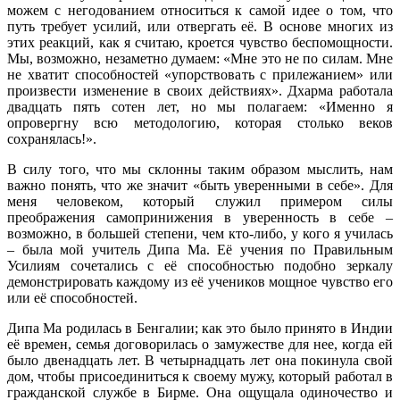
можем с негодованием относиться к самой идее о том, что
путь требует усилий, или отвергать её. В основе многих из
этих реакций, как я считаю, кроется чувство беспомощности.
Мы, возможно, незаметно думаем: «Мне это не по силам. Мне
не хватит способностей «упорствовать с прилежанием» или
произвести изменение в своих действиях». Дхарма работала
двадцать пять сотен лет, но мы полагаем: «Именно я
опровергну всю методологию, которая столько веков
сохранялась!».
В силу того, что мы склонны таким образом мыслить, нам
важно понять, что же значит «быть уверенными в себе». Для
меня человеком, который служил примером силы
преображения самопринижения в уверенность в себе –
возможно, в большей степени, чем кто-либо, у кого я училась
– была мой учитель Дипа Ма. Её учения по Правильным
Усилиям сочетались с её способностью подобно зеркалу
демонстрировать каждому из её учеников мощное чувство его
или её способностей.
Дипа Ма родилась в Бенгалии; как это было принято в Индии
её времен, семья договорилась о замужестве для нее, когда ей
было двенадцать лет. В четырнадцать лет она покинула свой
дом, чтобы присоединиться к своему мужу, который работал в
гражданской службе в Бирме. Она ощущала одиночество и