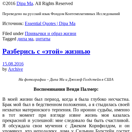
©2016
Dipa Ma
. All Rights Reserved
Переведено на русский язык Фондом Контемплативных Исследований
Источник:
Essential Quotes | Dipa Ma
Filed under
Привычки и образ жизни
Tagged
дипа ма
,
цитаты
Разберись с «этой» жизнью
15.08.2016
by
Archive
На фотографии – Дипа Ма и Джозеф Голдстейн в США
Воспоминания Венди Палмер:
В моей жизни был период, когда я была глубоко несчастна.
Брак мой был в бедственном положении, а я стыдилась своей
нехватки материнского терпения. По иронии судьбы, именно
в тот момент при взгляде извне жизнь моя казалась
прекрасной и успешной: мне следовало бы быть счастливой.
Я обсуждала свои мучения с Джеком Корнфилдом, и он
упомянул, что неподалеку, дома у Сильвии Бурстейн гостит