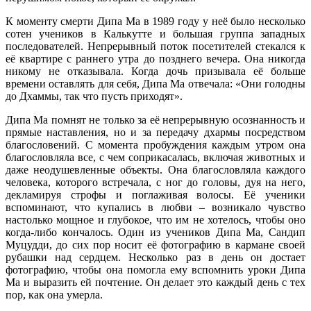
К моменту смерти Дипа Ма в 1989 году у неё было несколько
сотен учеников в Калькутте и большая группа западных
последователей. Непрерывный поток посетителей стекался к
её квартире с раннего утра до позднего вечера. Она никогда
никому не отказывала. Когда дочь призывала её больше
времени оставлять для себя, Дипа Ма отвечала: «Они голодны
до Дхаммы, так что пусть приходят».
Дипа Ма помнят не только за её непрерывную осознанность и
прямые наставления, но и за передачу дхармы посредством
благословений. С момента пробуждения каждым утром она
благословляла все, с чем соприкасалась, включая животных и
даже неодушевленные объекты. Она благословляла каждого
человека, которого встречала, с ног до головы, дуя на него,
декламируя строфы и поглаживая волосы. Её ученики
вспоминают, что купались в любви – возникало чувство
настолько мощное и глубокое, что им не хотелось, чтобы оно
когда-либо кончалось. Один из учеников Дипа Ма, Сандип
Муцудди, до сих пор носит её фотографию в кармане своей
рубашки над сердцем. Несколько раз в день он достает
фотографию, чтобы она помогла ему вспомнить уроки Дипа
Ма и выразить ей почтение. Он делает это каждый день с тех
пор, как она умерла.