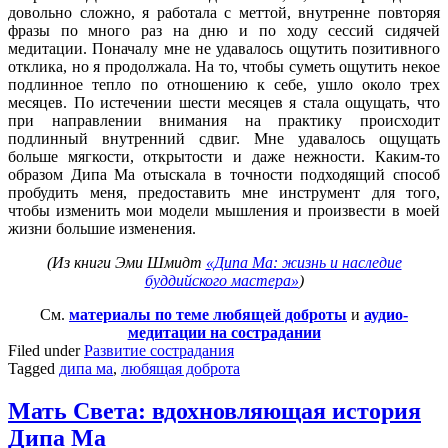
довольно сложно, я работала с меттой, внутренне повторяя
фразы по много раз на дню и по ходу сессий сидячей
медитации. Поначалу мне не удавалось ощутить позитивного
отклика, но я продолжала. На то, чтобы суметь ощутить некое
подлинное тепло по отношению к себе, ушло около трех
месяцев. По истечении шести месяцев я стала ощущать, что
при направлении внимания на практику происходит
подлинный внутренний сдвиг. Мне удавалось ощущать
больше мягкости, открытости и даже нежности. Каким-то
образом Дипа Ма отыскала в точности подходящий способ
пробудить меня, предоставить мне инструмент для того,
чтобы изменить мои модели мышления и произвести в моей
жизни большие изменения.
(Из книги Эми Шмидт
«Дипа Ма: жизнь и наследие
буддийского мастера»
)
См.
материалы по теме любящей доброты
и
аудио-
медитации на сострадании
Filed under
Развитие сострадания
Tagged
дипа ма
,
любящая доброта
Мать Света: вдохновляющая история
Дипа Ма