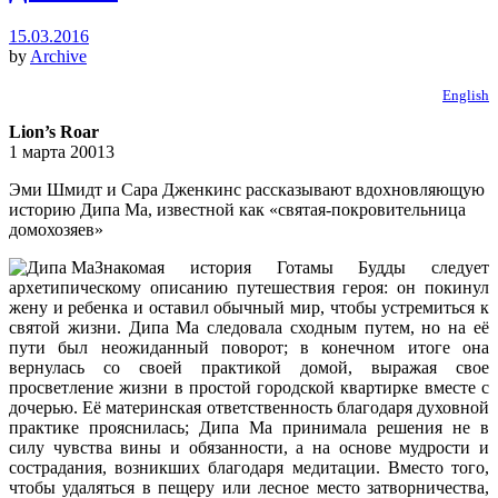
15.03.2016
by
Archive
English
Lion’s Roar
1 марта 20013
Эми Шмидт и Сара Дженкинс рассказывают вдохновляющую
историю Дипа Ма, известной как «святая-покровительница
домохозяев»
Знакомая история Готамы Будды следует
архетипическому описанию путешествия героя: он покинул
жену и ребенка и оставил обычный мир, чтобы устремиться к
святой жизни. Дипа Ма следовала сходным путем, но на её
пути был неожиданный поворот; в конечном итоге она
вернулась со своей практикой домой, выражая свое
просветление жизни в простой городской квартирке вместе с
дочерью. Её материнская ответственность благодаря духовной
практике прояснилась; Дипа Ма принимала решения не в
силу чувства вины и обязанности, а на основе мудрости и
сострадания, возникших благодаря медитации. Вместо того,
чтобы удаляться в пещеру или лесное место затворничества,