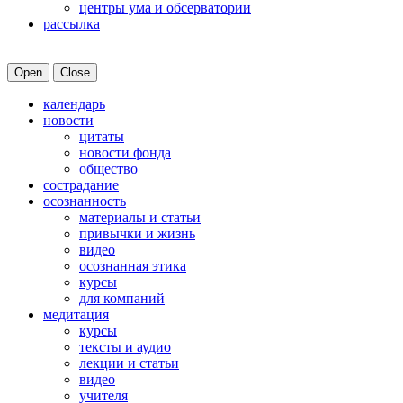
центры ума и обсерватории
рассылка
Open
Close
календарь
новости
цитаты
новости фонда
общество
сострадание
осознанность
материалы и статьи
привычки и жизнь
видео
осознанная этика
курсы
для компаний
медитация
курсы
тексты и аудио
лекции и статьи
видео
учителя