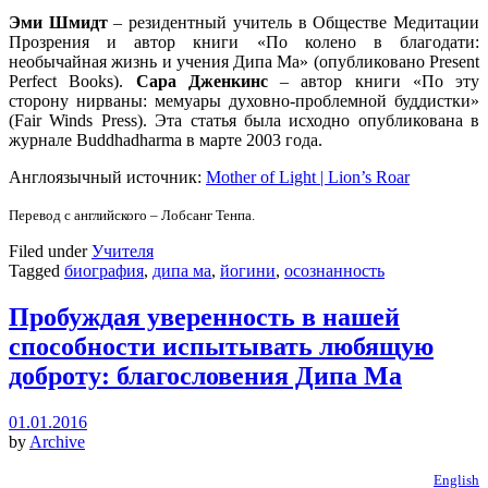
Эми Шмидт
– резидентный учитель в Обществе Медитации
Прозрения и автор книги «По колено в благодати:
необычайная жизнь и учения Дипа Ма» (опубликовано Present
Perfect Books).
Сара Дженкинс
– автор книги «По эту
сторону нирваны: мемуары духовно-проблемной буддистки»
(Fair Winds Press). Эта статья была исходно опубликована в
журнале Buddhadharma в марте 2003 года.
Англоязычный источник:
Mother of Light | Lion’s Roar
Перевод с английского – Лобсанг Тенпа.
Filed under
Учителя
Tagged
биография
,
дипа ма
,
йогини
,
осознанность
Пробуждая уверенность в нашей
способности испытывать любящую
доброту: благословения Дипа Ма
01.01.2016
by
Archive
English