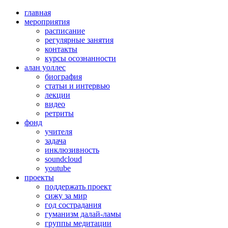
главная
мероприятия
расписание
регулярные занятия
контакты
курсы осознанности
алан уоллес
биография
статьи и интервью
лекции
видео
ретриты
фонд
учителя
задача
инклюзивность
soundcloud
youtube
проекты
поддержать проект
сижу за мир
год сострадания
гуманизм далай-ламы
группы медитации