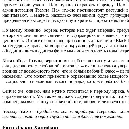
примем свою участь. Нам нужно сохранять надежду. Нам н
администрация Трампа. Нам нужно противостоят растущей в
напитывают. Неважно, насколько зловещими будут грядущи
превращена в автократическую плутократию – правительство 
По моему мнению, борьба, которая нас ждет впереди, треб
которыми они лично связаны, и сформировали альянсы, чт
ценностей. Относится ли наше призвание к движению «Black 
за гендерные права, за вопросы окружающей среды и климата
объединившись в едином фонте мы сможем одолеть силы регре
Хотя победа Трампа, вероятно всего, была достигнута за счет
силу договоров о свободной торговле, – очень невелика увер
возникнет возможность того, что и белый рабочий класс – из 
населения. Это может привести к образованию более мощного
– социального и экономического порядка, который работал бы 
Сейчас же, однако, нам нужно готовиться к периоду мрака.
справедливости. Мы также должны сохранять веру в то, что х
наконец, вызвать эпоху справедливости, любви и человеческого
Бхиккху Бодхи – буддийских монах традиции Тхеравада, од
создатель организации «Буддисты за избавление от голода».
Роси Джоан Халифакс