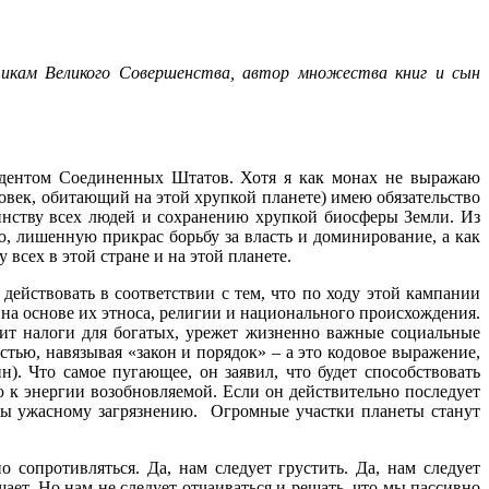
икам Великого Совершенства, автор множества книг и сын
зидентом Соединенных Штатов. Хотя я как монах не выражаю
овек, обитающий на этой хрупкой планете) имею обязательство
инству всех людей и сохранению хрупкой биосферы Земли. Из
, лишенную прикрас борьбу за власть и доминирование, а как
всех в этой стране и на этой планете.
действовать в соответствии с тем, что по ходу этой кампании
на основе их этноса, религии и национального происхождения.
ит налоги для богатых, урежет жизненно важные социальные
тью, навязывая «закон и порядок» – а это кодовое выражение,
. Что самое пугающее, он заявил, что будет способствовать
 к энергии возобновляемой. Если он действительно последует
нуты ужасному загрязнению. Огромные участки планеты станут
сопротивляться. Да, нам следует грустить. Да, нам следует
ает. Но нам не следует отчаиваться и решать, что мы пассивно