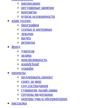
расписание
регулярные занятия
контакты
курсы осознанности
алан уоллес
биография
статьи и интервью
лекции
видео
ретриты
фонд
учителя
задача
инклюзивность
soundcloud
youtube
проекты
поддержать проект
сижу за мир
год сострадания
гуманизм далай-ламы
группы медитации
центры ума и обсерватории
рассылка