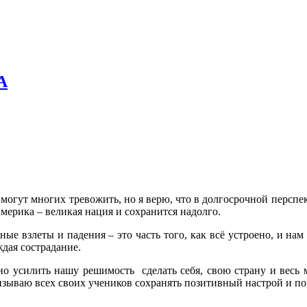
А
гут многих тревожить, но я верю, что в долгосрочной перспект
мерика – великая нация и сохранится надолго.
е взлеты и падения – это часть того, как всё устроено, и нам
дая сострадание.
о усилить нашу решимость сделать себя, свою страну и весь 
ризываю всех своих учеников сохранять позитивный настрой и пом