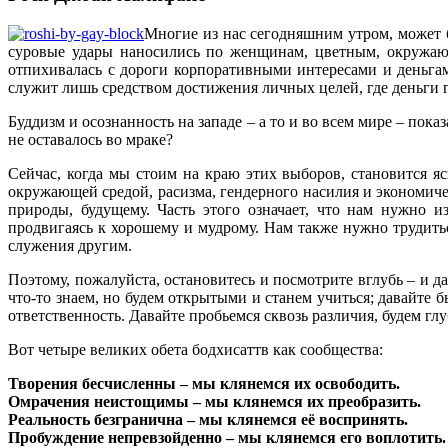
Многие из нас сегодняшним утром, может 
суровые удары наносились по женщинам, цветным, окружающ
отпихивалась с дороги корпоративными интересами и деньгам
служит лишь средством достижения личных целей, где деньги
Буддизм и осознанность на западе – а то и во всем мире – пок
не оставалось во мраке?
Сейчас, когда мы стоим на краю этих выборов, становится 
окружающей средой, расизма, гендерного насилия и экономиче
природы, будущему. Часть этого означает, что нам нужно и
продвигаясь к хорошему и мудрому. Нам также нужно трудитьс
служения другим.
Поэтому, пожалуйста, остановитесь и посмотрите вглубь – и да
что-то знаем, но будем открытыми и станем учиться; давайте 
ответственность. Давайте пробьемся сквозь различия, будем глу
Вот четыре великих обета бодхисаттв как сообщества:
Творения бесчисленны – мы клянемся их освободить.
Омрачения неистощимы – мы клянемся их преобразить.
Реальность безгранична – мы клянемся её воспринять.
Пробуждение непревзойденно – мы клянемся его воплотить.