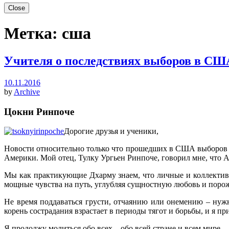
Close
Метка:
сша
Учителя о последствиях выборов в СШ
10.11.2016
by
Archive
Цокни Ринпоче
Дорогие друзья и ученики,
Новости относительно только что прошедших в США выборов мо
Америки. Мой отец, Тулку Ургьен Ринпоче, говорил мне, что А
Мы как практикующие Дхарму знаем, что личные и коллективны
мощные чувства на путь, углубляя сущностную любовь и порож
Не время поддаваться грусти, отчаянию или онемению – нужн
корень сострадания взрастает в периоды тягот и борьбы, и я п
Я продолжу молиться обо всех – обо всей стране и всем мире.