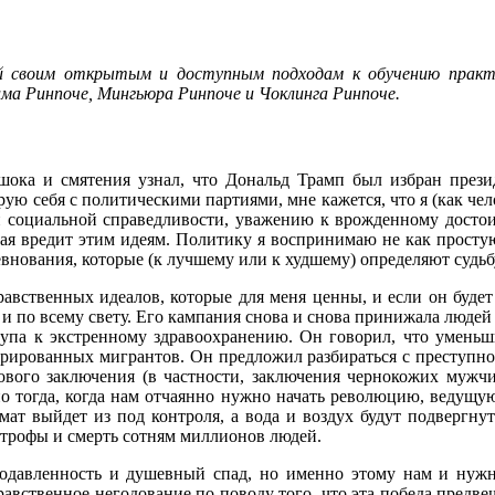
й своим открытым и доступным подходам к обучению практ
ма Ринпоче, Мингьюра Ринпоче и Чоклинга Ринпоче.
 шока и смятения узнал, что Дональд Трамп был избран пре
ю себя с политическими партиями, мне кажется, что я (как чел
й и социальной справедливости, уважению к врожденному досто
рая вредит этим идеям. Политику я воспринимаю не как простую
внования, которые (к лучшему или к худшему) определяют судьбу 
вственных идеалов, которые для меня ценны, и если он будет 
и по всему свету. Его кампания снова и снова принижала людей 
па к экстренному здравоохранению. Он говорил, что уменьш
рированных мигрантов. Он предложил разбираться с преступнос
вого заключения (в частности, заключения чернокожих мужчин)
о тогда, когда нам отчаянно нужно начать революцию, ведущую
имат выйдет из под контроля, а вода и воздух будут подверг
строфы и смерть сотням миллионов людей.
давленность и душевный спад, но именно этому нам и нужно 
вственное негодование по поводу того, что эта победа предвещ