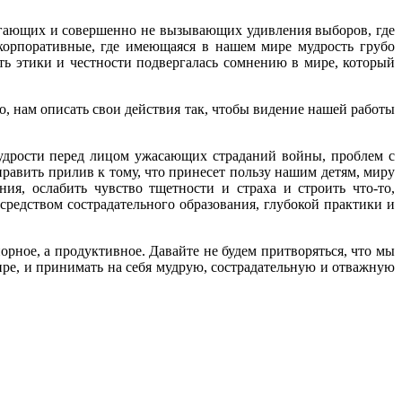
пугающих и совершенно не вызывающих удивления выборов, где
корпоративные, где имеющаяся в нашем мире мудрость грубо
ть этики и честности подвергалась сомнению в мире, который
го, нам описать свои действия так, чтобы видение нашей работы
мудрости перед лицом ужасающих страданий войны, проблем с
равить прилив к тому, что принесет пользу нашим детям, миру
ия, ослабить чувство тщетности и страха и строить что-то,
средством сострадательного образования, глубокой практики и
порное, а продуктивное. Давайте не будем притворяться, что мы
мире, и принимать на себя мудрую, сострадательную и отважную