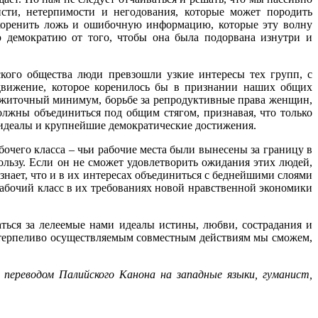
сти, нетерпимости и негодования, которые может породить
коренить ложь и ошибочную информацию, которые эту волну
 демократию от того, чтобы она была подорвана изнутри и
кого общества люди превзошли узкие интересы тех групп, с
движение, которое коренилось бы в признании наших общих
рожиточный минимум, борьбе за репродуктивные права женщин,
олжны объединиться под общим стягом, признавая, что только
идеалы и крупнейшие демократические достижения.
бочего класса – чьи рабочие места были вынесены за границу в
ользу. Если он не сможет удовлетворить ожидания этих людей,
знает, что и в их интересах объединиться с беднейшими слоями
абочий класс в их требованиях новой нравственной экономики
ться за лелеемые нами идеалы истины, любви, сострадания и
ря терпеливо осуществляемым совместным действиям мы сможем,
переводом Палийского Канона на западные языки, гуманист,