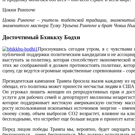
Цокни Ринпоче
Цокни Ринпоче – учитель тибетской традиции, знамениты
знаменитого мастера Тулку Ургьена Ринпоче и брат Чокьи Ньи
Досточтимый Бхиккху Бодхи
Проснувшись сегодня утром, я c чувствами
публичной поддержки политическим кандидатам и не ассоцииру
выступать за политику, которая способствует экономическо
этих же соображений я должен противостоять политике, кото
сцену, где ведутся огромные нравственные соревнования – соре
Президентская кампания Трампа бросила вызов каждому из нра
обещал, его политика может принести несчастья людям в США 
Он угрожал лишить женщин их репродуктивных прав и досту
услуги для рабочих семей и депортирует миллионы незарегист
которое поддерживает жестокую американскую систему массо
росту использования ископаемых источников энергии – именн
своему слову, объем выбросов CO2 возрастет, влияние на кл
бесплодными, что истребит еще больше видов и принесет ката
Перед лицом победы Трампа мы, вероятно, будет ощущать по
беспокоиться – очень беспокоиться. Мы должны испытывать нра