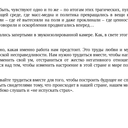
быть, чувствуют одно и то же – по итогам этих трагических, 
ей среде, где масс-медиа и политика превращались в вещи 
и – где её вытесняли на поля и даже проклинали – где ценнос
 говорили и оскорбления продвигались вперед…
азались запертыми в звукоизолированной камере. Как, в свете это
ясно, какая именно работа нам предстоит. Это труды любви и 
ской несправедливости. Нам нужно трудиться вместе, чтобы нап
зменить свой ум, отстраниться от жестко негативного отношен
я над тем, чтобы изменить настроение в этой стране и мире по
вайте трудиться вместе для того, чтобы построить будущее не с
быть свидетелями тому, что происходит в нашей стране, нашем 
боко слушать и «не испускать страх».