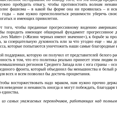
ужно пробудить отвагу, чтобы противостоять волнам ненави
олне фашизма – в какой бы форме она ни проявилась – и ис
е годы – нам нужно преисполниться решимости уберечь свою
богатых и имеющих привилегии.
ует того, чтобы преданные прогрессивному видению американс
обы породить имеющее обширный фундамент прогрессивное 
Lives Matter» («Жизни черных имеют значение»), к борьбе за п
, за созерцательную духовность или за что угодно еще – мы д
сса, которые попытаются уничтожить наши самые благородные 
 той поддержки, которую он получил от представителей белого ра
енность в том, что его политика реально принесет этим людям п
промышленных регионов Среднего Запада или с юга страны – осо
 единого фронта, который объединил бы меньшинства и белый р
для всех и всем позволил бы достичь процветания.
 Чтобы восторжествовать надо мраком, нам нужно прочно держа
отя неведение и ненависть иногда и могут побеждать, благода
 единства.
ин из самых уважаемых переводчиков, работающих над полным 