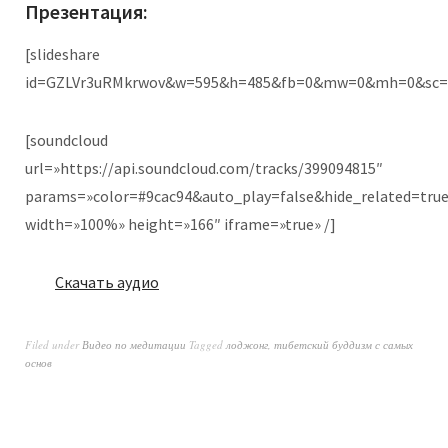
Презентация:
[slideshare
id=GZLVr3uRMkrwov&w=595&h=485&fb=0&mw=0&mh=0&sc=
[soundcloud
url=»https://api.soundcloud.com/tracks/399094815″
params=»color=#9cac94&auto_play=false&hide_related=tr
width=»100%» height=»166″ iframe=»true» /]
Скачать аудио
Filed under
Видео по медитации
Tagged
лоджонг
,
тибетский буддизм с самых
основ