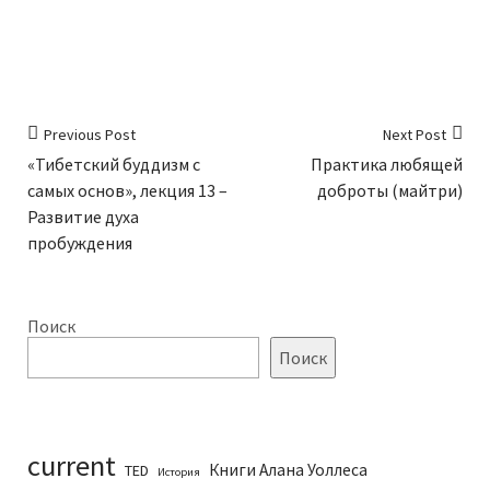
Previous Post
Next Post
«Тибетский буддизм с
Практика любящей
самых основ», лекция 13 –
доброты (майтри)
Развитие духа
пробуждения
Поиск
Поиск
current
Книги Алана Уоллеса
TED
История