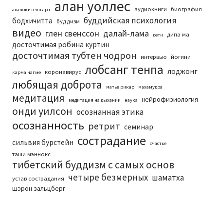
алан уоллес
аудиокниги
биография
авалокитешвара
буддийская психология
бодхичитта
буддизм
видео
глен свенссон
далай-лама
дипа ма
дети
досточтимая робина куртин
досточтимая тубтен чодрон
интервью
йогини
лобсанг тенпа
лоджонг
коронавирус
карма чагме
любящая доброта
матье рикар
махамудра
медитация
нейрофизиология
медитация на дыхании
наука
онди уилсон
осознанная этика
осознанность
ретрит
семинар
сострадание
сильвия бурстейн
счастье
таши мэннокс
тибетский буддизм с самых основ
четыре безмерных
шаматха
устав сострадания
шэрон зальцберг