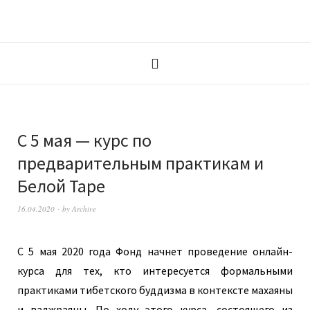
С 5 мая — курс по
предварительным практикам и
Белой Таре
16.04.2020
by
Archive
С 5 мая 2020 года Фонд начнет проведение онлайн-
курса для тех, кто интересуется формальными
практиками тибетского буддизма в контексте махаяны
и ваджраяны. По ходу этого курса, состоящего из