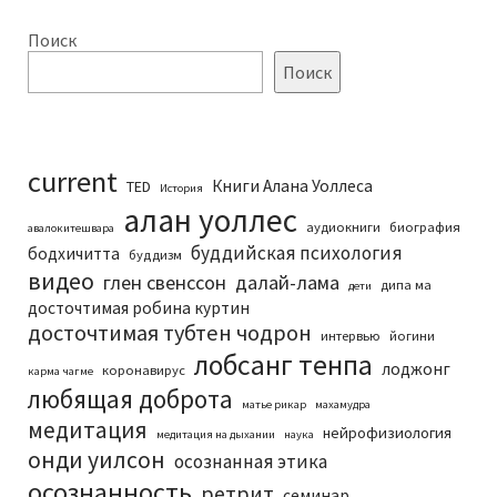
Поиск
Поиск
current
Книги Алана Уоллеса
TED
История
алан уоллес
аудиокниги
биография
авалокитешвара
буддийская психология
бодхичитта
буддизм
видео
глен свенссон
далай-лама
дипа ма
дети
досточтимая робина куртин
досточтимая тубтен чодрон
интервью
йогини
лобсанг тенпа
лоджонг
коронавирус
карма чагме
любящая доброта
матье рикар
махамудра
медитация
нейрофизиология
медитация на дыхании
наука
онди уилсон
осознанная этика
осознанность
ретрит
семинар