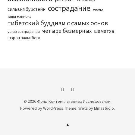
сострадание
сильвия бурстейн
счастье
таши мэннокс
тибетский буддизм с самых основ
четыре безмерных
шаматха
устав сострадания
шэрон зальцберг
Facebook
Youtube
© 2026
Фонд Контемплативных Исследований.
Powered by
WordPress
Theme: Weta by
Elmastudio
.