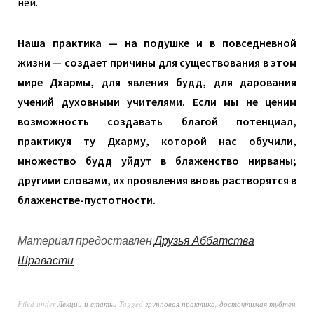
ней.
Наша практика — на подушке и в повседневной
жизни — создает причины для существования в этом
мире Дхармы, для явления будд, для дарования
учений духовными учителями. Если мы не ценим
возможность создавать благой потенциал,
практикуя ту Дхарму, которой нас обучили,
множество будд уйдут в блаженство нирваны;
другими словами, их проявления вновь растворятся в
блаженстве-пустотности.
Материал предоставлен
Друзья Аббатства
Шравасти
Filed under
Лекции и статьи
Tagged
групповая практика
,
досточтимая тубтен