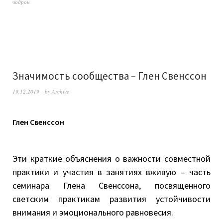
чодрон
Значимость сообщества – Глен Свенссон
19.12.2019
by
Archive
Глен Свенссон
Эти краткие объяснения о важности совместной
практики и участия в занятиях вживую – часть
семинара Глена Свенссона, посвященного
светским практикам развития устойчивости
внимания и эмоционального равновесия.