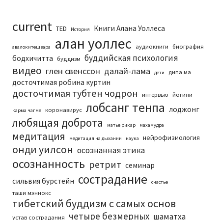
current
Книги Алана Уоллеса
TED
История
алан уоллес
аудиокниги
биография
авалокитешвара
буддийская психология
бодхичитта
буддизм
видео
глен свенссон
далай-лама
дипа ма
дети
досточтимая робина куртин
досточтимая тубтен чодрон
интервью
йогини
лобсанг тенпа
лоджонг
коронавирус
карма чагме
любящая доброта
матье рикар
махамудра
медитация
нейрофизиология
медитация на дыхании
наука
онди уилсон
осознанная этика
осознанность
ретрит
семинар
сострадание
сильвия бурстейн
счастье
таши мэннокс
тибетский буддизм с самых основ
четыре безмерных
шаматха
устав сострадания