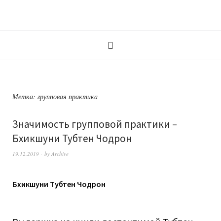
Метка:
групповая практика
Значимость групповой практики –
Бхикшуни Тубтен Чодрон
19.12.2019
by
Archive
Бхикшуни Тубтен Чодрон