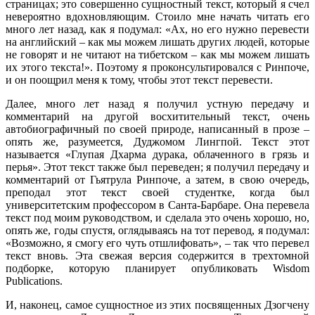
страницах; это совершенно сущностный текст, который я счел
невероятно вдохновляющим. Стоило мне начать читать его
много лет назад, как я подумал: «Ах, но его нужно перевести
на английский – как мы можем лишать других людей, которые
не говорят и не читают на тибетском – как мы можем лишать
их этого текста!». Поэтому я проконсультировался с Ринпоче,
и он поощрил меня к тому, чтобы этот текст перевести.
Далее, много лет назад я получил устную передачу и
комментарий на другой восхитительный текст, очень
автобиографичный по своей природе, написанный в прозе –
опять же, разумеется, Дуджомом Лингпой. Текст этот
называется «Глупая Дхарма дурака, облаченного в грязь и
перья». Этот текст также был переведен; я получил передачу и
комментарий от Гьятрула Ринпоче, а затем, в свою очередь,
преподал этот текст своей студентке, когда был
университетским профессором в Санта-Барбаре. Она перевела
текст под моим руководством, и сделала это очень хорошо, но,
опять же, годы спустя, оглядываясь на тот перевод, я подумал:
«Возможно, я смогу его чуть отшлифовать», – так что перевел
текст вновь. Эта свежая версия содержится в трехтомной
подборке, которую планирует опубликовать Wisdom
Publications.
И, наконец, самое сущностное из этих посвященных Дзогчену