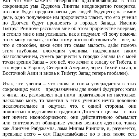
Вот что мне кажется невероятно вдохновляющим: в этих
сокровищах ума Дуджома Лингпы неоднократно говорится,
что они будут предназначены для людей будущего; на самом
деле, одно полученное им пророчество гласит, что его учения
по Дзогчен будут процветать в городах Запада. Именно
Гьятрул Ринпоче рассказал мне об этом пророчестве впервые,
и стоило мне о нем услышать, как я подумал: «Я хочу помочь;
что я могу сделать, чтобы этому поспособствовать?» – все, на
что я способен, даже если это самая малость, дабы помочь
этим глубоким, влекущим учениям, наделенным таким
благословением, суметь расцвести в городах Запада (а с моей
точки зрения Запад – это всё, что лежит к западу от Тибета, и
это ведет к Европе, Северной Америке, через Тихий океан, к
Восточной Азии и вновь к Тибету: Запад теперь глобален).
Итак, эти учения – что снова и снова утверждается в этих
сокровищах умах – предназначены для людей будущего; когда
я читал их, размышлял над ними, практиковал их настолько,
насколько могу, то заметил в этих учениях нечто довольно
исключительное и ощутил, что, с одной стороны, они
полностью представляют традицию Дзогчен в целом – в них
нет ничего иконоборческого; они действительно объемлют
или синтезируют обширные учения великих адептов, таких
как Лонгчен Рабджампа, лама Мипам Ринпоче, и, разумеется,
превыше всего – сам Падмасамбхава; но в них также есть