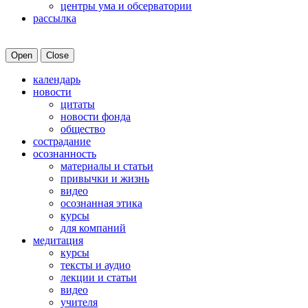
центры ума и обсерватории
рассылка
Open
Close
календарь
новости
цитаты
новости фонда
общество
сострадание
осознанность
материалы и статьи
привычки и жизнь
видео
осознанная этика
курсы
для компаний
медитация
курсы
тексты и аудио
лекции и статьи
видео
учителя