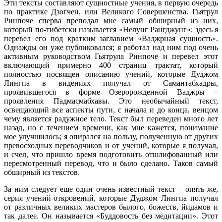
Эти тексты составляют сущностные учения, в первую очередь
по практике Дзогчен, или Великого Совершенства. Гьятрул
Ринпоче сперва преподал мне самый обширный из них,
который по-тибетски называется «Нелунг Рангджунг»; здесь я
перевел его под кратким заглавием «Ваджрная сущность».
Однажды он уже публиковался; я работал над ним под очень
активным руководством Гьятрула Ринпоче и перевел этот
включающий примерно 400 страниц трактат, который
полностью посвящен описанию учений, которые Дуджом
Лингпа в видениях получал от Самантабхадры,
проявившегося в форме Озеророжденной Ваджры –
проявления Падмасмабхавы. Это необычайный текст,
освещающий все аспекты пути, с начала и до конца, венцом
чему является радужное тело. Текст был переведен много лет
назад, но с течением времени, как мне кажется, понимание
мое улучшилось; я опирался на пользу, полученную от других
превосходных переводчиков и от учений, которые я получал,
и счел, что пришло время подготовить отшлифованный или
пересмотренный перевод, что и было сделано. Таков самый
обширный из текстов.
За ним следует еще один очень известный текст – опять же,
серия учений-откровений, которые Дуджом Лингпа получал
от различных великих мастеров былого, божеств, йидамов и
так далее. Он называется «Буддовость без медитации». Этот