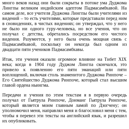
много веков назад они были сокрыты в потоке ума Дуджома
Лингпы великим индийским адептом Падмасамбхавой. На
самом деле, все учителя Дуджома Лингпы были учителями из
видений – то есть учителями, которые представали перед ним
в сновидениях, в чистых видениях; он утверждал, что у него
не было ни одного гуру-человека, но все учения, что он
получал с детства, обретались посредством его чистого
видения. Разумеется, у него была очень мощная связь с
Падмасамбхавой, поскольку он некогда был одним из
двадцати пяти учеников Падмасамбхавы.
Итак, эти учения оказали огромное влияние на Тибет XIX
века; когда в 1904 году Дуджом Лингпа скончался, это
привело к появлению его пяти эманаций или пяти
воплощений, включая столь знаменитого Дуджома Ринпоче –
Его Святейшество Дуджома Ринпоче, который стал высшим
главой ордена ньингма.
Передачи и учения по этим текстам я в первую очередь
получал от Гьятрула Ринпоче, Донманг Гьятрула Ринпоче,
который является моим главным ламой по Дзогчену; он
уполномочил меня, направлял меня и благословил меня с тем,
чтобы я перевел эти тексты на английский язык, и разрешил
их опубликовать.