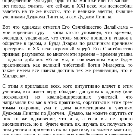
определенной культуры, будь то на Востоке или на Западе –
нет повода считать, что сейчас, в XXI веке, мы неспособны
взлететь на те же высоты, что и великие адепты, бывшие
учениками Дуджома Лингпы, и сам Дуджом Лингпа.
Вот что однажды отметил Его Святейшество Далай-лама –
мой коренной гуру – когда кто-то упомянул, что времена,
очевидно, упадочные, что столь многое пришло в упадок в
обществе в целом, а Будда-Дхарма по различным причинам
претерпела в XX веке огромный ущерб. Его Святейшество
признал: разумеется, во многом эти времена – времена упадка
– однако добавил: «Если мы, в современном мире будем
практиковать как великий тибетский йогин Миларепа, то
также имеем все шансы достичь тех же реализаций, что и
Миларепа».
С этим я приглашаю всех, кого интуитивно влечет к этим
учениям, кто имеет веру, обладает доступом к одному (или
нескольким) из квалифицированных учителей, что
направляли бы вас в этих практиках, обратиться к этим трем
томам сокровищ ума и двум комментариям к учениям
Дуджома Лингпы по Дзогчен. Думаю, вы можете ощутить от
них то же вдоховение, что и я, а если вы не просто
вдохновитесь, но и будете читать их, изучать их, получать по
ним учения и применять их на практике, то можете заметить,
что ваша жизнь и ваш поток ума преобразятся в невероятно