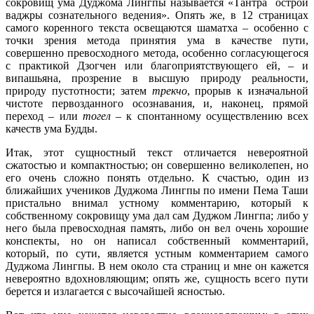
сокровищ ума Дуджома Лингпы называется «Тантра острой
ваджры сознательного ведения». Опять же, в 12 страницах
самого коренного текста освещаются шаматха – особенно с
точки зрения метода принятия ума в качестве пути,
совершенно превосходного метода, особенно согласующегося
с практикой Дзогчен или благоприятствующего ей, – и
випашьяна, прозрение в высшую природу реальности,
природу пустотности; затем
трекчо
, прорыв к изначальной
чистоте первозданного осознавания, и, наконец, прямой
переход – или
тогел –
к спонтанному осуществлению всех
качеств ума Будды.
Итак, этот сущностный текст отличается невероятной
сжатостью и компактностью; он совершенно великолепен, но
его очень сложно понять отдельно. К счастью, один из
ближайших учеников Дуджома Лингпы по имени Пема Таши
пристально внимал устному комментарию, который к
собственному сокровищу ума дал сам Дуджом Лингпа; либо у
него была превосходная память, либо он вел очень хорошие
конспекты, но он написал собственный комментарий,
который, по сути, является устным комментарием самого
Дуджома Лингпы. В нем около ста страниц и мне он кажется
невероятно вдохновляющим; опять же, сущность всего пути
берется и излагается с высочайшей ясностью.