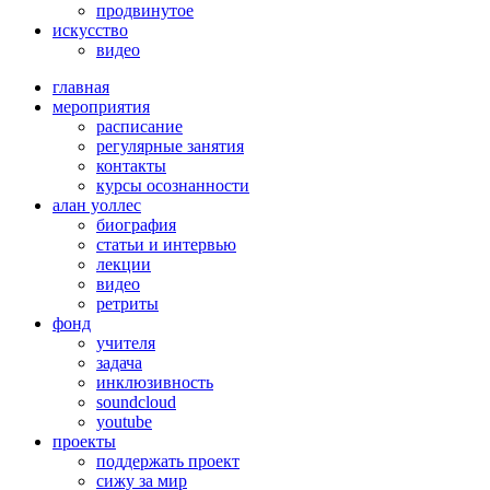
продвинутое
искусство
видео
главная
мероприятия
расписание
регулярные занятия
контакты
курсы осознанности
алан уоллес
биография
статьи и интервью
лекции
видео
ретриты
фонд
учителя
задача
инклюзивность
soundcloud
youtube
проекты
поддержать проект
сижу за мир