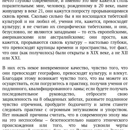
нечто глубоко современное, и именно это мне кажется столь
поразительным: мне, человеку, рожденному в 20 веке, ныне
живущему в веке 21, они кажутся попросту прорывающимися
сквозь время. Сколько сильно бы я ни восхищался тибетской
культурой и ни любил её, учения эти, кажется, превосходят
культуру; я не считаю их специфически тибетскими, и они,
безусловно, не являются западными – то есть европейскими,
американскими или австралийскими; они просто, как
кажется, прорываются сквозь культуру – настолько глубоки,
что превосходят крупицы времени и пространства, тот факт,
что они (как получилось) были открыты в XIX веке, а не XII
или XXI.
В них есть некое вневременное качество, чувство того, что
они превосходят географию, превосходят культуру, и влекут.
Благодаря этому возникает чувство того, что вы можете их
осуществить, если погрузитесь в практику, получив учения от
подлинного, квалифицированного ламы; если будете получать
последовательное руководство, отбросите свою
зацикленность на 8 обыденных заботах, разовьете подлинное
чувство отречения, пробудите бодхичитту и затем станете
следовать практике с огромным энтузиазмом и упорством.
Нет никакой причины считать, что в современную эпоху мы
на это неспособны – безотносительно нашего этнического
происхождения или того, что мы усвоили черты