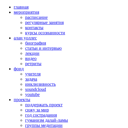
главная
мероприятия
расписание
регулярные занятия
контакты
курсы осознанности
алан уоллес
биография
статьи и интервью
лекции
видео
ретриты
фонд
учителя
задача
инклюзивность
soundcloud
youtube
проекты
поддержать проект
сижу за мир
год сострадания
гуманизм далай-ламы
группы медитации