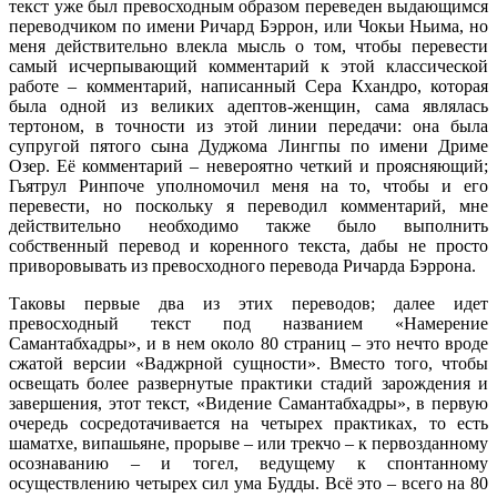
текст уже был превосходным образом переведен выдающимся
переводчиком по имени Ричард Бэррон, или Чокьи Ньима, но
меня действительно влекла мысль о том, чтобы перевести
самый исчерпывающий комментарий к этой классической
работе – комментарий, написанный Сера Кхандро, которая
была одной из великих адептов-женщин, сама являлась
тертоном, в точности из этой линии передачи: она была
супругой пятого сына Дуджома Лингпы по имени Дриме
Озер. Её комментарий – невероятно четкий и проясняющий;
Гьятрул Ринпоче уполномочил меня на то, чтобы и его
перевести, но поскольку я переводил комментарий, мне
действительно необходимо также было выполнить
собственный перевод и коренного текста, дабы не просто
приворовывать из превосходного перевода Ричарда Бэррона.
Таковы первые два из этих переводов; далее идет
превосходный текст под названием «Намерение
Самантабхадры», и в нем около 80 страниц – это нечто вроде
сжатой версии «Ваджрной сущности». Вместо того, чтобы
освещать более развернутые практики стадий зарождения и
завершения, этот текст, «Видение Самантабхадры», в первую
очередь сосредотачивается на четырех практиках, то есть
шаматхе, випашьяне, прорыве – или трекчо – к первозданному
осознаванию – и тогел, ведущему к спонтанному
осуществлению четырех сил ума Будды. Всё это – всего на 80