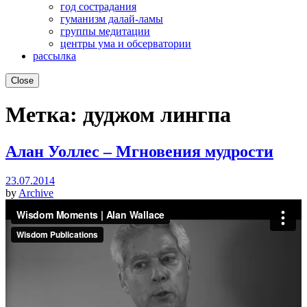
год сострадания
гуманизм далай-ламы
группы медитации
центры ума и обсерватории
рассылка
Close
Метка:
дуджом лингпа
Алан Уоллес – Мгновения мудрости
23.07.2014
by
Archive