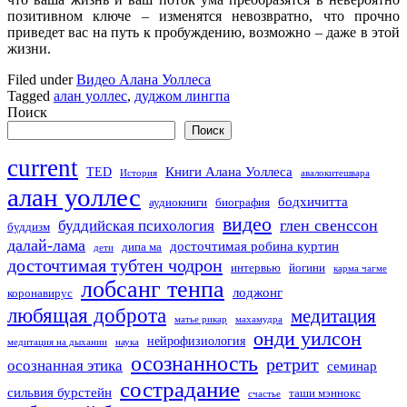
позитивном ключе – изменятся невозвратно, что прочно
приведет вас на путь к пробуждению, возможно – даже в этой
жизни.
Filed under
Видео Алана Уоллеса
Tagged
алан уоллес
,
дуджом лингпа
Поиск
Поиск
current
Книги Алана Уоллеса
TED
История
авалокитешвара
алан уоллес
бодхичитта
аудиокниги
биография
видео
глен свенссон
буддийская психология
буддизм
далай-лама
досточтимая робина куртин
дипа ма
дети
досточтимая тубтен чодрон
интервью
йогини
карма чагме
лобсанг тенпа
лоджонг
коронавирус
любящая доброта
медитация
матье рикар
махамудра
онди уилсон
нейрофизиология
медитация на дыхании
наука
осознанность
ретрит
осознанная этика
семинар
сострадание
сильвия бурстейн
таши мэннокс
счастье