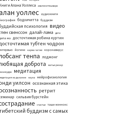
Книги Алана Уоллеса
авалокитешвара
алан уоллес
аудиокниги
бодхичитта
биография
буддизм
видео
буддийская психология
глен свенссон
далай-лама
дети
досточтимая робина куртин
дипа ма
досточтимая тубтен чодрон
интервью
йогини
коронавирус
карма чагме
лобсанг тенпа
лоджонг
любящая доброта
матье рикар
медитация
махамудра
нейрофизиология
медитация на дыхании
наука
онди уилсон
осознанная этика
осознанность
ретрит
семинар
сильвия бурстейн
сострадание
таши мэннокс
счастье
тибетский буддизм с самых