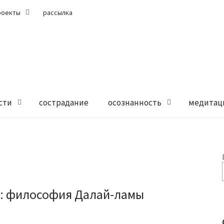
роекты
рассылка
сти
сострадание
осознанность
медитац
: философия Далай-ламы