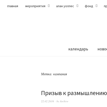
главная
мероприятия
алан уоллес
фонд
п
календарь
ново
Метка:
кампания
Призыв к размышлению
22.02.2016
by
Archive