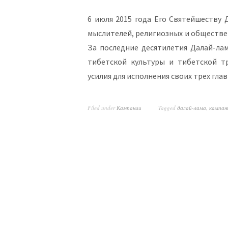
6 июля 2015 года Его Святейшеству 
мыслителей, религиозных и обществен
За последние десятилетия Далай-ла
тибетской культуры и тибетской т
усилия для исполнения своих трех гл
Filed under
Кампании
Tagged
далай-лама
,
кампан