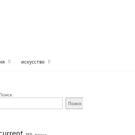
ия
искусство
Поиск
Поиск
current
TED
История