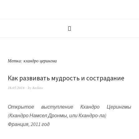
Метка:
кхандро церингма
Как развивать мудрость и сострадание
16.05.2018
by
Archive
Открытое выступление Кхандро Церингмы
(Кхандро Намсел Дронмы, или Кхандро-ла)
Франция, 2011 год