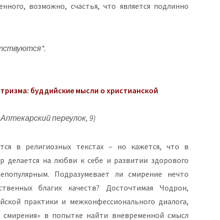
нного, возможно, счастья, что является подлинно
тствуются*.
нтризма: буддийские мысли о христианской
 Аптекарский переулок, 9)
тся в религиозных текстах – но кажется, что в
р делается на любви к себе и развитии здорового
непопулярным. Подразумевает ли смирение нечто
ственных благих качеств? Досточтимая Чодрон,
ской практики и межконфессионального диалога,
 смирения» в попытке найти вневременной смысл