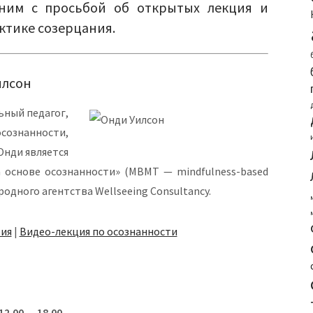
ним с просьбой об открытых лекция и
ктике созерцания.
илсон
ьный педагог,
знанности,
Онди является
 основе осознанности» (MBMT — mindfulness-based
родного агентства Wellseeing Consultancy.
ия
|
Видео-лекция по осознанности
2.00 — 18.00