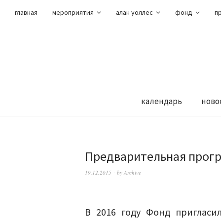
главная
мероприятия
алан уоллес
фонд
п
календарь
ново
Предварительная прогр
19.12.2015
by
Archive
В 2016 году Фонд пригласи