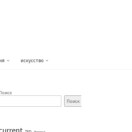
ия
искусство
Поиск
Поиск
current
TED
История