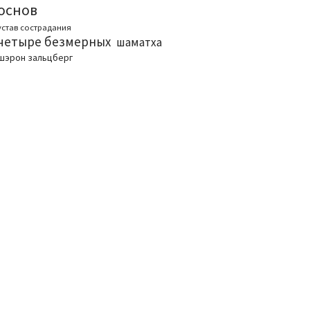
основ
устав сострадания
четыре безмерных
шаматха
шэрон зальцберг