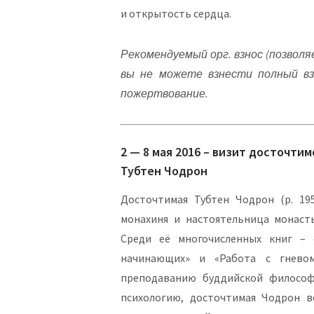
и открытость сердца.
Рекомендуемый орг. взнос (позволя
вы не можете взнести полный вз
пожертвование.
2 — 8 мая 2016 – визит досточти
Тубтен Чодрон
Досточтимая Тубтен Чодрон (р. 19
монахиня и настоятельница монаст
Среди её многочисленных книг – 
начинающих» и «Работа с гневом
преподаванию буддийской филосо
психологию, досточтимая Чодрон в