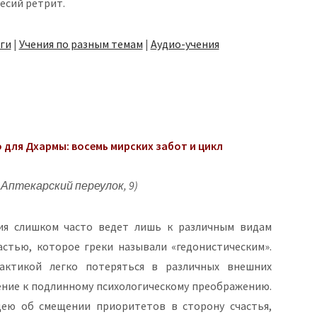
есий ретрит.
ги
|
Учения по разным темам
|
Аудио-учения
для Дхармы: восемь мирских забот и цикл
 Аптекарский переулок, 9)
ия слишком часто ведет лишь к различным видам
астью, которое греки называли «гедонистическим».
актикой легко потеряться в различных внешних
ление к подлинному психологическому преображению.
ею об смещении приоритетов в сторону счастья,