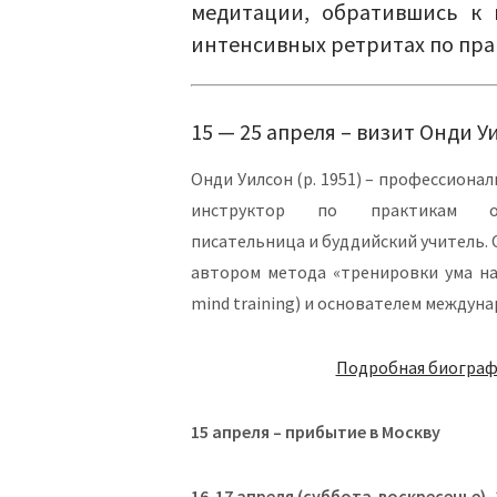
медитации, обратившись к 
интенсивных ретритах по пра
15 — 25 апреля – визит Онди У
Онди Уилсон (р. 1951) – профессионал
инструктор по практикам осо
писательница и буддийский учитель. 
автором метода «тренировки ума на
mind training) и основателем междуна
Подробная биограф
15 апреля – прибытие в Москву
16-17 апреля (суббота-воскресенье), 1