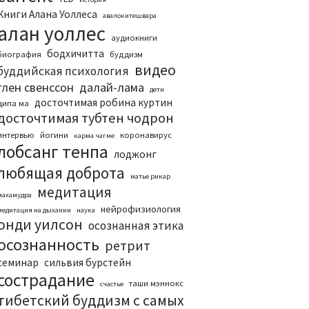
Книги Алана Уоллеса
авалокитешвара
алан уоллес
аудиокниги
бодхичитта
биография
буддизм
видео
буддийская психология
глен свенссон
далай-лама
дети
досточтимая робина куртин
дипа ма
досточтимая тубтен чодрон
интервью
йогини
коронавирус
карма чагме
лобсанг тенпа
лоджонг
любящая доброта
матье рикар
медитация
махамудра
нейрофизиология
медитация на дыхании
наука
онди уилсон
осознанная этика
осознанность
ретрит
семинар
сильвия бурстейн
сострадание
таши мэннокс
счастье
тибетский буддизм с самых