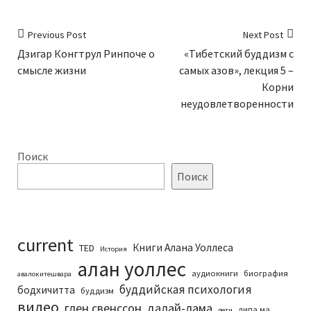
Previous Post
Next Post
Дзигар Конгтрул Ринпоче о
«Тибетский буддизм с
смысле жизни
самых азов», лекция 5 –
Корни
неудовлетворенности
Поиск
Поиск
current
Книги Алана Уоллеса
TED
История
алан уоллес
аудиокниги
биография
авалокитешвара
буддийская психология
бодхичитта
буддизм
видео
глен свенссон
далай-лама
дипа ма
дети