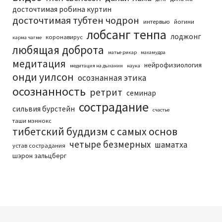
досточтимая робина куртин
досточтимая тубтен чодрон
интервью
йогини
лобсанг тенпа
лоджонг
коронавирус
карма чагме
любящая доброта
матье рикар
махамудра
медитация
нейрофизиология
медитация на дыхании
наука
онди уилсон
осознанная этика
осознанность
ретрит
семинар
сострадание
сильвия бурстейн
счастье
таши мэннокс
тибетский буддизм с самых основ
четыре безмерных
шаматха
устав сострадания
шэрон зальцберг