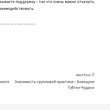
азываете поддержку – так что очень важно отыскать
 взаимодействовать.
свенссон
,
групповая практика
Next Post
икого
Значимость групповой практики – Бхикшуни
Тубтен Чодрон