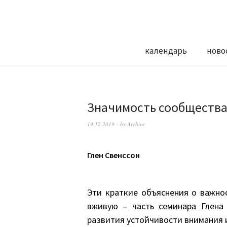
календарь
ново
Значимость сообщества 
19.12.2019
by
Archive
Глен Свенссон
Эти краткие объяснения о важно
вживую – часть семинара Глена 
развития устойчивости внимания 