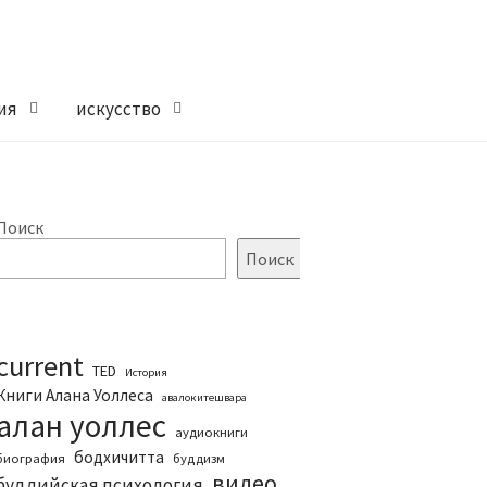
ия
искусство
Поиск
Поиск
current
TED
История
Книги Алана Уоллеса
авалокитешвара
алан уоллес
аудиокниги
бодхичитта
биография
буддизм
видео
буддийская психология