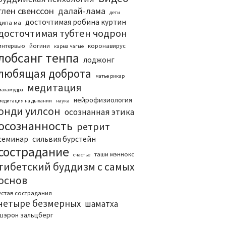
глен свенссон
далай-лама
дети
досточтимая робина куртин
дипа ма
досточтимая тубтен чодрон
интервью
йогини
коронавирус
карма чагме
лобсанг тенпа
лоджонг
любящая доброта
матье рикар
медитация
махамудра
нейрофизиология
медитация на дыхании
наука
онди уилсон
осознанная этика
осознанность
ретрит
семинар
сильвия бурстейн
сострадание
таши мэннокс
счастье
тибетский буддизм с самых
основ
устав сострадания
четыре безмерных
шаматха
шэрон зальцберг