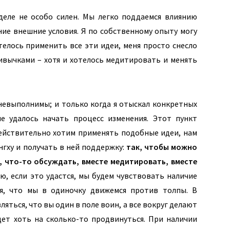
деле не особо силен. Мы легко поддаемся влиянию
ние внешние условия. Я по собственному опыту могу
отелось применить все эти идеи, меня просто снесло
вычками – хотя и хотелось медитировать и менять
 невыполнимы; и
только когда я отыскал конкретных
е удалось начать процесс изменения. Этот пункт
ействительно хотим применять подобные идеи, нам
нгху и получать в ней поддержку:
так, чтобы можно
, что-то обсуждать, вместе медитировать, вместе
ю, если это удастся, мы будем чувствовать наличие
я, что мы в одиночку движемся против толпы. В
яться, что вы один в поле воин, а все вокруг делают
дет хоть на сколько-то продвинуться. При наличии