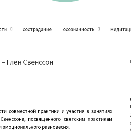
сти
сострадание
осознанность
медитац
– Глен Свенссон
сти совместной практики и участия в занятиях
Свенссона, посвященного светским практикам
и эмоционального равновесия.