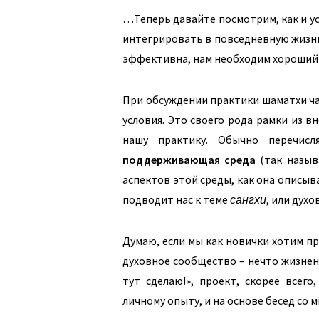
…Теперь давайте посмотрим, как и у
интегрировать в повседневную жизнь.
эффективна, нам необходим хороший 
При обсуждении практики шаматхи ч
условия. Это своего рода рамки из 
нашу практику. Обычно перечисл
поддерживающая среда
(так назыв
аспектов этой среды, как она описыв
подводит нас к теме
сангхи
, или дух
Думаю, если мы как новички хотим пр
духовное сообщество – нечто жизненн
тут сделаю!», проект, скорее всег
личному опыту, и на основе бесед со