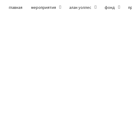
главная
мероприятия
алан уоллес
фонд
п