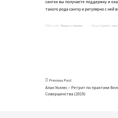
сангхи вы получаете поддержку и ок
такого рода сангху и регулярно с ней
Filed under
Лекции и статьи
Tagged
current
,
глен 
Previous Post
Алан Уоллес – Ретрит по практике Вел
Совершенства (2019)