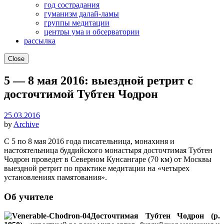
год сострадания
гуманизм далай-ламы
группы медитации
центры ума и обсерватории
рассылка
Close
5 — 8 мая 2016: выездной ретрит с
досточтимой Тубтен Чодрон
25.03.2016
by
Archive
С 5 по 8 мая 2016 года писательница, монахиня и
настоятельница буддийского монастыря досточтимая Тубтен
Чодрон проведет в Северном Кунсангаре (70 км) от Москвы
выездной ретрит по практике медитации на «четырех
установлениях памятования».
Об учителе
Досточтимая Тубтен Чодрон (р.