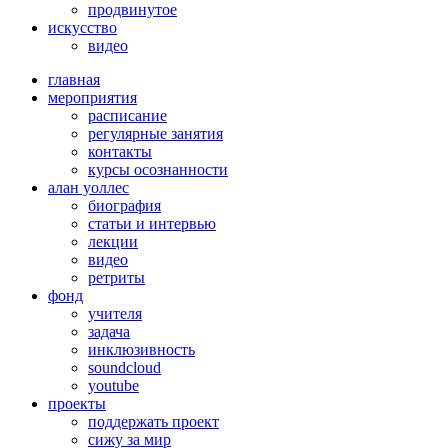
продвинутое
искусство
видео
главная
мероприятия
расписание
регулярные занятия
контакты
курсы осознанности
алан уоллес
биография
статьи и интервью
лекции
видео
ретриты
фонд
учителя
задача
инклюзивность
soundcloud
youtube
проекты
поддержать проект
сижу за мир