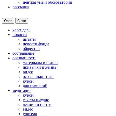
центры ума и обсерватории
рассылка
Open
Close
календарь
новости
цитаты
новости фонда
общество
сострадание
осознанность
материалы и статьи
привычки и жизнь
видео
осознанная этика
курсы
для компаний
медитация
курсы
тексты и аудио
лекции и статьи
видео
учителя