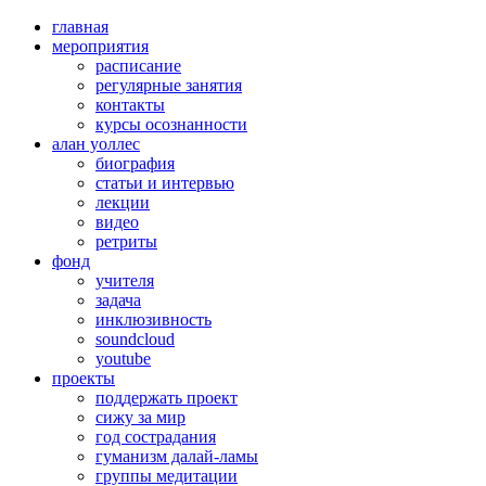
главная
мероприятия
расписание
регулярные занятия
контакты
курсы осознанности
алан уоллес
биография
статьи и интервью
лекции
видео
ретриты
фонд
учителя
задача
инклюзивность
soundcloud
youtube
проекты
поддержать проект
сижу за мир
год сострадания
гуманизм далай-ламы
группы медитации