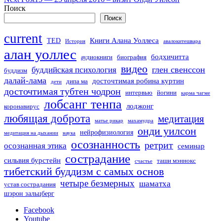
Поиск
Поиск
current
Книги Алана Уоллеса
TED
История
авалокитешвара
алан уоллес
бодхичитта
аудиокниги
биография
видео
глен свенссон
буддийская психология
буддизм
далай-лама
досточтимая робина куртин
дипа ма
дети
досточтимая тубтен чодрон
интервью
йогини
карма чагме
лобсанг тенпа
лоджонг
коронавирус
любящая доброта
медитация
матье рикар
махамудра
онди уилсон
нейрофизиология
медитация на дыхании
наука
осознанность
ретрит
осознанная этика
семинар
сострадание
сильвия бурстейн
таши мэннокс
счастье
тибетский буддизм с самых основ
четыре безмерных
шаматха
устав сострадания
шэрон зальцберг
Facebook
Youtube