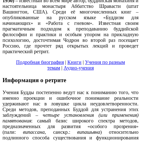
1950)
– известный во всем мире автор, буддийская монахиня и
настоятельница монастыря Аббатство Шравасти (штат
Вашингтон, США). Среди её многочисленных книг –
опубликованные на русском языке «Буддизм для
начинающих» и «Работа с гневом». Известная своим
прагматичным подходом к преподаванию буддийской
философии и практики и особым упором на прикладную
психологию, досточтимая Чодрон во второй раз посещает
Россию, где прочтет ряд открытых лекций и проведет
практический ретрит.
Подробная биография
|
Книги
|
Учения по разным
темам
|
Аудио-учения
Информация о ретрите
Учения Будды постепенно ведут нас к пониманию того, что
именно проекции и ошибочное понимание реальности
удерживают нас в ловушке цикла неудовлетворенности.
Среди методов, преподанных Буддой для устранения этих
заблуждений –
четыре установления (или применения)
памятования
: самый базис широкого спектра методов,
предназначенных для развития «особого прозрения»
(пали:
випассана
, санскр.:
випашьяна
) относительно
подлинного способа существования и функционирования