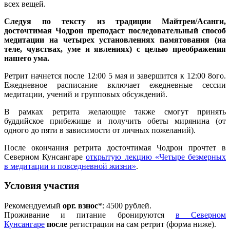
всех вещей.
Следуя по тексту из традиции Майтреи/Асанги,
досточтимая Чодрон преподаст последовательный способ
медитации на четырех установлениях памятования (на
теле, чувствах, уме и явлениях) с целью преображения
нашего ума.
Ретрит начнется после 12:00 5 мая и завершится к 12:00 8ого.
Ежедневное расписание включает ежедневные сессии
медитации, учений и групповых обсуждений.
В рамках ретрита желающие также смогут принять
буддийское прибежище и получить обеты мирянина (от
одного до пяти в зависимости от личных пожеланий).
После окончания ретрита досточтимая Чодрон прочтет в
Северном Кунсангаре
открытую лекцию «Четыре безмерных
в медитации и повседневной жизни»
.
Условия участия
Рекомендуемый
орг. взнос
*: 4500 рублей.
Проживание и питание бронируются
в Северном
Кунсангаре
после
регистрации на сам ретрит (форма ниже).