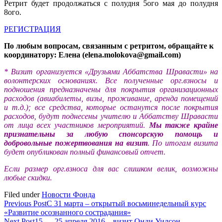
Ретрит будет продолжаться с полудня 5ого мая до полудня
8ого.
РЕГИСТРАЦИЯ
По любым вопросам, связанным с ретритом, обращайте к
координатору: Елена (elena.molokova@gmail.com)
* Визит организуется «Друзьями Аббатства Шравасти» на
волонтерских основаниях. Все полученные орг.взносы и
подношения предназначены для покрытия организационных
расходов (авиабилеты, визы, проживание, аренда помещений
и т.д.); все средства, которые останутся после покрытия
расходов, будут поднесены учителю и Аббатству Шравасти
от лица всех участников мероприятий.
Мы также крайне
признательны за любую спонсорскую помощь и
добровольные пожертвования на визит
. По итогам визита
будет опубликован полный финансовый отчет.
Если размер орг.взноса для вас слишком велик, возможны
любые скидки.
Filed under
Новости Фонда
Previous Post
С 31 марта – открытый восьминедельный курс
«Развитие осознанного сострадания»
Next Post
15 — 25 апреля 2016 – визит Онди Уилсон