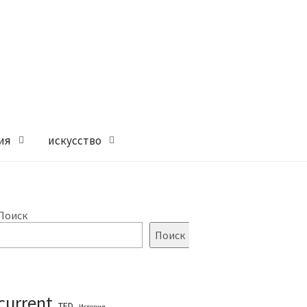
ия
искусство
Поиск
Поиск
current
TED
История