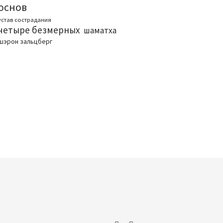
основ
устав сострадания
четыре безмерных
шаматха
шэрон зальцберг