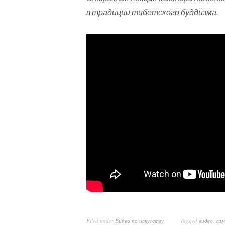
в традиции тибетского буддизма.
Filed under
Видео по искусству
Tagged
видео
,
сим