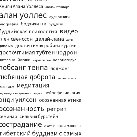
Книги Алана Уоллеса
авалокитешвара
алан уоллес
аудиокниги
бодхичитта
биография
буддизм
видео
буддийская психология
глен свенссон
далай-лама
дети
досточтимая робина куртин
дипа ма
досточтимая тубтен чодрон
интервью
йогини
коронавирус
карма чагме
лобсанг тенпа
лоджонг
любящая доброта
матье рикар
медитация
махамудра
нейрофизиология
медитация на дыхании
наука
онди уилсон
осознанная этика
осознанность
ретрит
семинар
сильвия бурстейн
сострадание
таши мэннокс
счастье
тибетский буддизм с самых