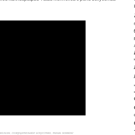
волизм
,
созерцательное искусство
,
таши мэннокс