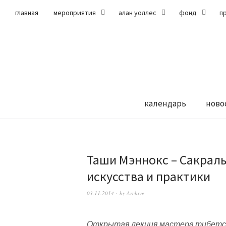
главная
мероприятия
алан уоллес
фонд
п
календарь
ново
Таши Мэннокс – Сакрал
искусства и практики
03.11.2014
by
Archive
Открытая лекция мастера тибетск