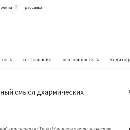
роекты
рассылка
сти
сострадание
осознанность
медитац
ьный смысл дхармических
ой каллиграфии Таши Мэннокса о роли искусства