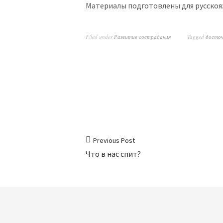
Материалы подготовлены для русско
Filed under
Развитие сострадания
Tagged
досточ
Previous Post
Что в нас спит?