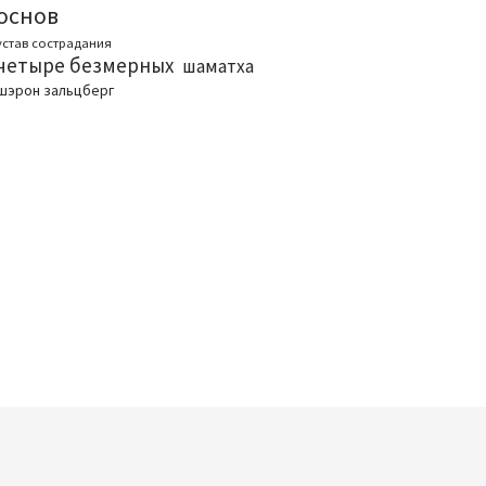
основ
устав сострадания
четыре безмерных
шаматха
шэрон зальцберг