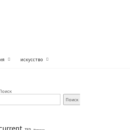
ия
искусство
Поиск
Поиск
current
TED
История