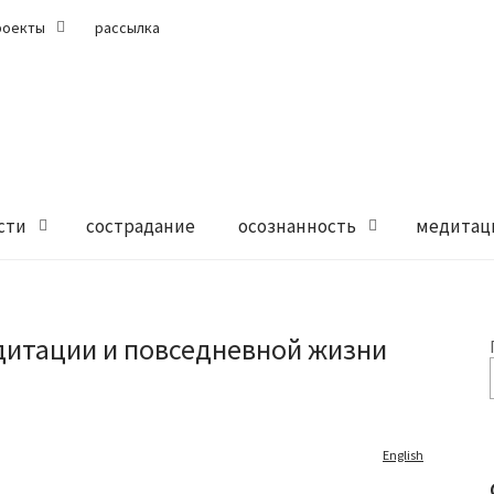
роекты
рассылка
сти
сострадание
осознанность
медитац
дитации и повседневной жизни
English