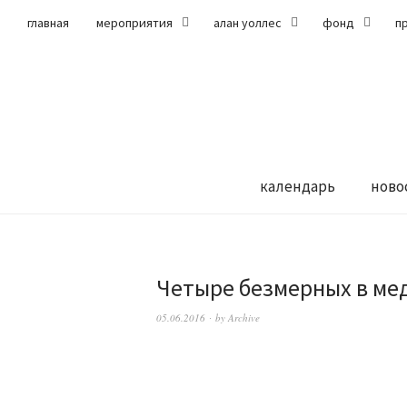
главная
мероприятия
алан уоллес
фонд
п
календарь
ново
Четыре безмерных в ме
05.06.2016
by
Archive