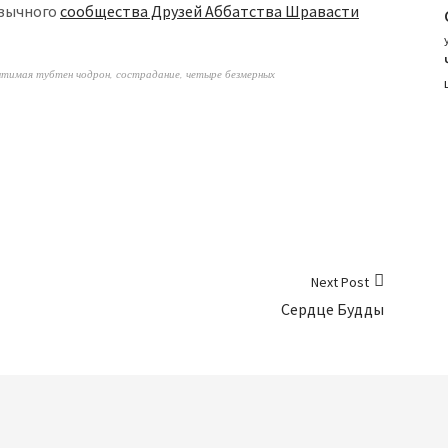
язычного
сообщества Друзей Аббатства Шравасти
тимая тубтен чодрон
,
сострадание
,
четыре безмерных
Next Post
Сердце Будды