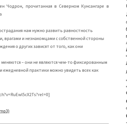
ен Чодрон, прочитанная в Северном Кунсангаре в
а
острадания нам нужно развить равностность
ми, врагами и незнакомцами с собственной стороны
ждения о других зависят от того, как они
ы меняются – они не являются чем-то фиксированным
 ежедневной практики можно увидеть всех как
ch?v=RuEwl5cX2Ts?rel=0]
 mp3)