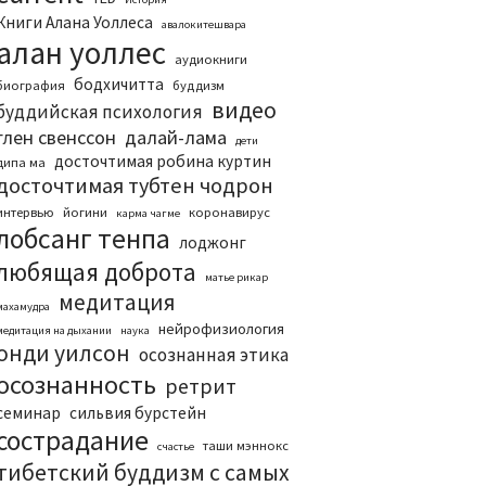
Книги Алана Уоллеса
авалокитешвара
алан уоллес
аудиокниги
бодхичитта
биография
буддизм
видео
буддийская психология
глен свенссон
далай-лама
дети
досточтимая робина куртин
дипа ма
досточтимая тубтен чодрон
интервью
йогини
коронавирус
карма чагме
лобсанг тенпа
лоджонг
любящая доброта
матье рикар
медитация
махамудра
нейрофизиология
медитация на дыхании
наука
онди уилсон
осознанная этика
осознанность
ретрит
семинар
сильвия бурстейн
сострадание
таши мэннокс
счастье
тибетский буддизм с самых