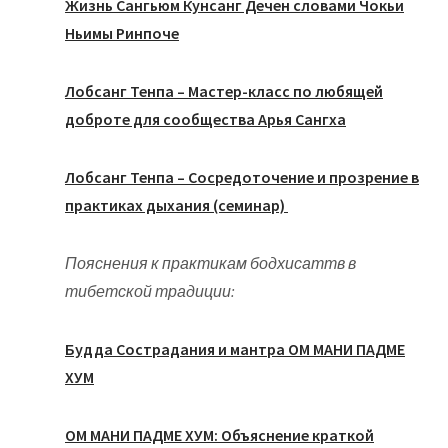
Жизнь Сангьюм Кунсанг Дечен словами Чокьи
Ньимы Ринпоче
Лобсанг Тенпа – Мастер-класс по любящей
доброте для сообщества Арья Сангха
Лобсанг Тенпа – Сосредоточение и прозрение в
практиках дыхания (семинар)
Пояснения к практикам бодхисаттв в
тибетской традиции:
Будда Сострадания и мантра ОМ МАНИ ПАДМЕ
ХУМ
ОМ МАНИ ПАДМЕ ХУМ: Объяснение краткой