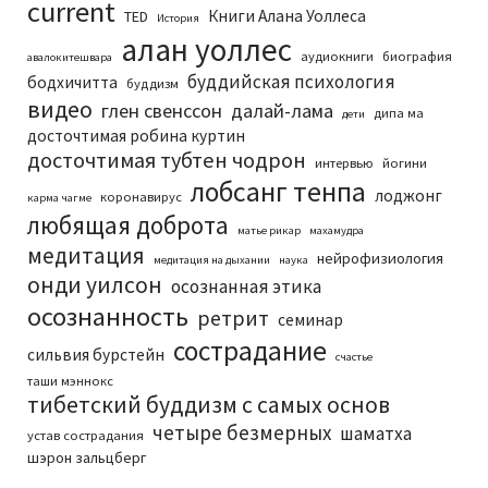
current
Книги Алана Уоллеса
TED
История
алан уоллес
аудиокниги
биография
авалокитешвара
буддийская психология
бодхичитта
буддизм
видео
глен свенссон
далай-лама
дипа ма
дети
досточтимая робина куртин
досточтимая тубтен чодрон
интервью
йогини
лобсанг тенпа
лоджонг
коронавирус
карма чагме
любящая доброта
матье рикар
махамудра
медитация
нейрофизиология
медитация на дыхании
наука
онди уилсон
осознанная этика
осознанность
ретрит
семинар
сострадание
сильвия бурстейн
счастье
таши мэннокс
тибетский буддизм с самых основ
четыре безмерных
шаматха
устав сострадания
шэрон зальцберг