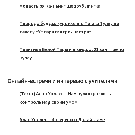
монастыря Ка-Ньинг Шедруб Линг￼
Природа будды: курс кхенпо Токпы Тулку по
тексту «Уттаратантра-шастра»
Практика Белой Тары и нгондро: 21 занятие по
курсу
Онлайн-встречи и интервью с учителями
(Текст) Алан Уоллес – Нам нужно развить
контроль над своим умом
Алан Уоллес – Интервью о Далай-ламе