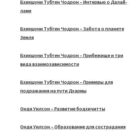
Бхикшуни Тубтен Чодрон – Интервью о Далай-
ламе
Бхикшуни Тубтен Чодрон – Забота о планете
Земля
Бхикшуни Тубтен Чодрон – Прибежище и три
вида взаимозависимости
Бхикшуни Тубтен Чодрон – Примеры для
подражания на пути Дхармы
Онди Уилсон – Развитие бодхичитты
Онди Уилсон – Образование для сострадания