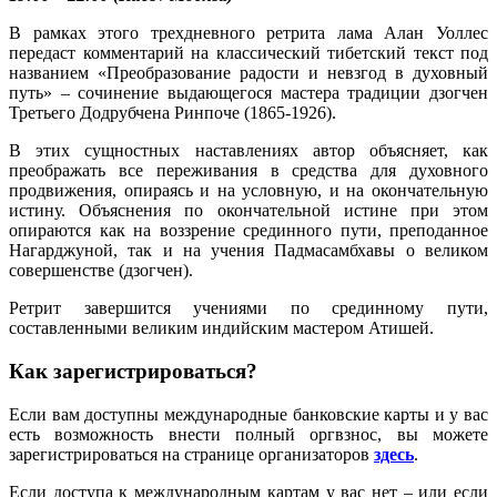
В рамках этого трехдневного ретрита лама Алан Уоллес
передаст комментарий на классический тибетский текст под
названием «Преобразование радости и невзгод в духовный
путь» – сочинение выдающегося мастера традиции дзогчен
Третьего Додрубчена Ринпоче (1865-1926).
В этих сущностных наставлениях автор объясняет, как
преображать все переживания в средства для духовного
продвижения, опираясь и на условную, и на окончательную
истину. Объяснения по окончательной истине при этом
опираются как на воззрение срединного пути, преподанное
Нагарджуной, так и на учения Падмасамбхавы о великом
совершенстве (дзогчен).
Ретрит завершится учениями по срединному пути,
составленными великим индийским мастером Атишей.
Как зарегистрироваться?
Если вам доступны международные банковские карты и у вас
есть возможность внести полный оргвзнос, вы можете
зарегистрироваться на странице организаторов
здесь
.
Если доступа к международным картам у вас нет – или если