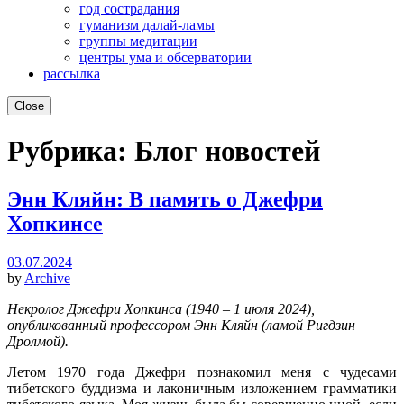
год сострадания
гуманизм далай-ламы
группы медитации
центры ума и обсерватории
рассылка
Close
Рубрика:
Блог новостей
Энн Кляйн: В память о Джефри
Хопкинсе
03.07.2024
by
Archive
Некролог Джефри Хопкинса (1940 – 1 июля 2024),
опубликованный профессором Энн Кляйн (ламой Ригдзин
Дролмой).
Летом 1970 года Джефри познакомил меня с чудесами
тибетского буддизма и лаконичным изложением грамматики