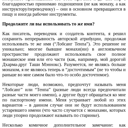
благодарностью принимаю подношения (не как монаху, а как
инструктору/переводчику) – они в основном превращаются в
пищу и иногда рабочие инструменты.
Продолжите ли вы использовать то же имя?
Как писатель, переводчик и создатель контента, я решил
сохранить непрерывность авторской атрибуции, продолжая
использовать те же имя (“Лобсанг Тенпа”). Это решение не
уникально; многие бывшие монахи(ни) в англоязычном
пространстве продолжают использовать свое полное
монашеское имя или его части (как, например, мой дорогой
Дхарма-друг Таши Мэннокс). Разумеется, не являясь больше
монахом, я не являюсь теперь и “досточтимым” (не то чтобы и
раньше во мне самом было что-то особо досточтимое).
Некоторые люди, возможно, предпочтут называть меня
“Лобсанг” или “Тенпа” (разные люди всегда предпочитали
разные части моего имени), а другие будут обращаться ко мне
по паспортному имени. Меня устраивает любой из этих
вариантов – в данном случае они не будут использованием
устаревшего имени (что часто случается с монахами, которых
люди упорно продолжают называть по старинке).
Несколько комичное дополнительное замечание: как