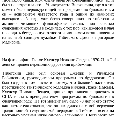
тибетского языка. Моя жизнь была бы совершенно иной, если
бы я не встретила его в Университете Висконсина, где я в тот
момент была первокурсницей на программе по буддологии, а
он – аспирантом четвертого года и одним из немногих
выходцев с Запада, уже бегло говоривших по тибетски и
активно читавших философские тексты, под властью
очарования которых я находилась с тех пор, как Джефри начал
проводить беседы о пустотности и зависимом возникновении
на залитой солнцем лужайке Тибетского Дома в пригороде
Мэдисона.
На фотографии: Гьюме Кхенсур Нгаванг Лекден, 1970-71, в Тиб
день он провел церемонию дарования прибежища
Тибетский Дом был основан Джефри и Ричардом
Робинсоном, руководителем программы по буддологии. Он
был создан в том числе и потому, что бывший настоятель
престижного тантрического колледжа нижней Лхасы (Гьюме),
Кхенсур Нгаванг Лекден, принял приглашение приехать в
США и стать преподавателем программы по буддологии в
следующем году.
На тот момент ему было 70 лет, и его статус
как настоятеля означал, что он находился на самой верхушке
традиционной гелугпинской иерархии в Тибете – всего на
несколько уровней ниже самого Далай-ламы. Шестьдесят лет