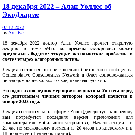
18 декабря 2022 – Алан Уоллес об
ЭкоДхарме
07.12.2022
by
Archive
18 декабря 2022 доктор Алан Уоллес прочтет открытую
лекцию по теме
«Что во времена экокризиса может
предложить буддизм: текущие экологические проблемы в
свете четырех благородных истин»
.
Лекция состоится по приглашению британского сообщества
Contemplative Consciousness Network и будет сопровождаться
переводом на несколько языков, включая русский.
Это одно из последних мероприятий доктора Уоллеса перед
его длительным личным затвором, который начнется в
январе 2023 года.
Лекция состоится на платформе Zoom (для доступа к переводу
вам потребуется последняя версия приложения для
компьютера или мобильного устройства). Начало лекции – в
21 час по московскому времени (в 20 часов по киевскому и в
18 по времени Великобритании).