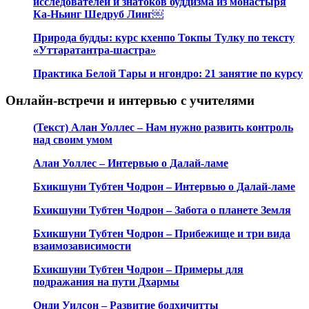
исследователей и знатоков буддизма из монастыря
Ка-Ньинг Шедруб Линг￼
Природа будды: курс кхенпо Токпы Тулку по тексту
«Уттаратантра-шастра»
Практика Белой Тары и нгондро: 21 занятие по курсу
Онлайн-встречи и интервью с учителями
(Текст) Алан Уоллес – Нам нужно развить контроль
над своим умом
Алан Уоллес – Интервью о Далай-ламе
Бхикшуни Тубтен Чодрон – Интервью о Далай-ламе
Бхикшуни Тубтен Чодрон – Забота о планете Земля
Бхикшуни Тубтен Чодрон – Прибежище и три вида
взаимозависимости
Бхикшуни Тубтен Чодрон – Примеры для
подражания на пути Дхармы
Онди Уилсон – Развитие бодхичитты