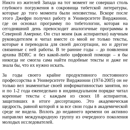
Никто из жителей Запада на тот момент не совершал столь
глубокого погружения в сокровища тибетской литературы,
которые до того момента были неизвестны. Вскоре после
этого Джефри получил работу в Университете Вирджинии,
где он основал программу по тибетологии, которая на
сегодняшний день превосходит аналогичные программы в
Северной Америке. Он стал моим (как аспирантки) научным
руководителем и читал вместе со мной не только тексты,
которые я переводила для своей диссертации, но и другие
связанные с ней работы. В те ранние годы – до появления
архива BDRC и без какой-либо цифровой помощи – я бы
никогда не смогла сама найти подобные тексты и даже не
знала бы, что их нужно искать.
За годы своего крайне продуктивного постоянного
профессорства в Университете Вирджинии (1974-2005) он не
только вел знаменитые своей информативностью занятия, но
и по 1-2 года еженедельно в индивидуальном порядке читал
коренные тексты с каждым из своих 18 аспирантов,
защитивших в итоге диссертацию. Это академическая
щедрость, равной которой я за все свои годы в академической
среде не видела. Вплоть до недавнего времени он активно
направлял международную группу из очередного поколения
молодых исследователей.