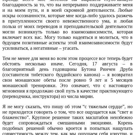
благодарность за то, что вы непрерывно поддерживаете меня
и на моем пути, и в моей скромной деятельности. Любые
искры осознанности, которые мне когда-либо удалось разжечь
в притупленности своего невежественного ума, и любая
польза от моих переводов и преподавательской деятельности
могли возникнуть только во взаимозависимости, которая
включает всех вас. Могу только надеяться и молиться, что в
будущем позитивные аспекты этой взаимозависимости будут
усиливаться, а негативные – угасать.
Тем не менее для меня во всем этом процессе все теперь будет
обстоять несколько иначе. Сегодня, 17 августа – в
благоприятный день годовщины Бутона Ринчен Друба
(составителя тибетского буддийского канона) – я возвратил
свои монашеские обеты после ровно 9 лет и 5 месяцев
монашеской тренировки. Это означает, что с настоящего
мгновения я продолжаю свой путь в качестве практикующего
(переводчика, инструктора) из числа мирян.
Я не могу сказать, что пишу об этом “с тяжелым сердце”, но
не приходится говорить о том, что все ощущается как “свет и
блаженство”. Крупное решение таких масштабов неизбежно
будет сопровождаться смешанными эмоциями. Корень
подобных решений обычно кроется в попытках нащупать
совместимость между тем, как мы ощущаем себя изнутри, и