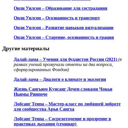
Онди Уилсон – Образование для сострадания
Онди Уилсон – Осознанность и транспорт
Онди Уилсон – Развитие навыков визуализации
Онди Уилсон – Старение, осознанность и грация
Другие материалы
Далай-лама – Учения для буддистов России (2021)
(в
рамках учений прозвучали ответы на два вопроса,
сформулированных Фондом)
Далай-лама – Диалоги о климате и экологии
Жизнь Сангьюм Кунсанг Дечен словами Чокьи
Ньимы Ринпоче
Лобсанг Тенпа – Мастер-класс по любящей доброте
для сообщества Арья Сангха
Лобсанг Тенпа – Сосредоточение и прозрение в
практиках дыхания (семинар)