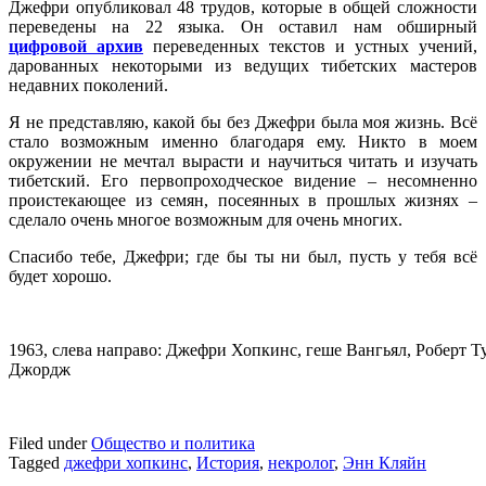
Джефри опубликовал 48 трудов, которые в общей сложности
переведены на 22 языка. Он оставил нам обширный
цифровой архив
переведенных текстов и устных учений,
дарованных некоторыми из ведущих тибетских мастеров
недавних поколений.
Я не представляю, какой бы без Джефри была моя жизнь. Всё
стало возможным именно благодаря ему. Никто в моем
окружении не мечтал вырасти и научиться читать и изучать
тибетский. Его первопроходческое видение – несомненно
проистекающее из семян, посеянных в прошлых жизнях –
сделало очень многое возможным для очень многих.
Спасибо тебе, Джефри; где бы ты ни был, пусть у тебя всё
будет хорошо.
1963, слева направо: Джефри Хопкинс, геше Вангьял, Роберт 
Джордж
Filed under
Общество и политика
Tagged
джефри хопкинс
,
История
,
некролог
,
Энн Кляйн