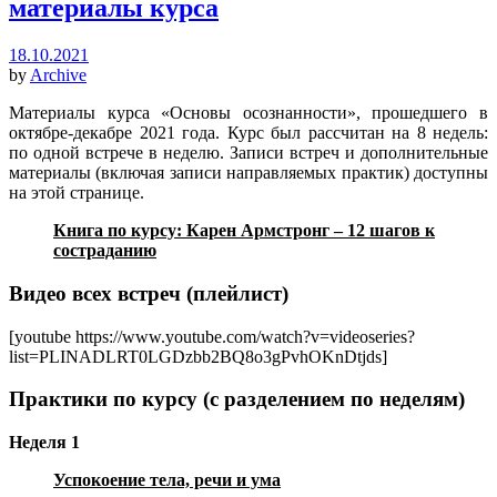
материалы курса
18.10.2021
by
Archive
Материалы курса «Основы осознанности», прошедшего в
октябре-декабре 2021 года. Курс был рассчитан на 8 недель:
по одной встрече в неделю. Записи встреч и дополнительные
материалы (включая записи направляемых практик) доступны
на этой странице.
Книга по курсу: Карен Армстронг – 12 шагов к
состраданию
Видео всех встреч (плейлист)
[youtube https://www.youtube.com/watch?v=videoseries?
list=PLINADLRT0LGDzbb2BQ8o3gPvhOKnDtjds]
Практики по курсу (с разделением по неделям)
Неделя 1
Успокоение тела, речи и ума