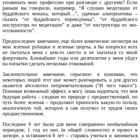
упоминать мою профессию при разговоре с другими? Если
раньше вы говорили, например, “Я слушаю медитации от
буддийского монаха, который…”, удачные альтернативы –
сказать “от буддийского переводчика”, “от буддийского
инструктора по медитации” и даже “от инструктора по эко-
осознанности”.
Предпоследнее замечание, еще более комическое: несмотря на
мои зеленые рубашки и зеленые шорты, я бы попросил всех
не пытаться меня с кем-то свести и не пытаться со мной
флиртовать. Ближайшие годы или десятилетия у меня уйдут
на попытки сделать несколько отжиманий.
Заключительное замечание, серьезное: я понимаю, что
некоторых людей этот шаг может разочаровать, а для других
окажется абсолютно непримечательным (“И чего такого”).
Понимая возможный эффект, я могу лишь надеяться, что моя
будущая работа – сходная по природе с предшествующей, но
чуть более зеленая – продолжит приносить какую-то пользу,
аналогичную той, которую я сам получил от трудов своих
предшественников.
Последние 9 лет были для меня совершенно необычайным
периодом; 1 год из них (в общей сложности) я провел в
затворе, а оставшиеся 8 лет – стараясь учиться и заниматься