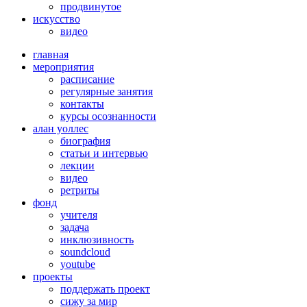
продвинутое
искусство
видео
главная
мероприятия
расписание
регулярные занятия
контакты
курсы осознанности
алан уоллес
биография
статьи и интервью
лекции
видео
ретриты
фонд
учителя
задача
инклюзивность
soundcloud
youtube
проекты
поддержать проект
сижу за мир