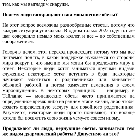
тем, как мы выглядим снаружи.
Почему люди возвращают свои монашеские обеты?
На этот вопрос возможны разнообразные ответы, потому что
каждая ситуация уникальна. В одном только 2022 году тот же
шаг совершило немало моих коллег, и все – по собственным
соображениям.
Говоря в целом, этот переход происходит, потому что мы все
пытаемся понять, в какой поддержке нуждаемся со стороны
мира вокруг и что именно мы могли бы предложить миру в
ответ. Некоторые люди хотят заниматься другими видами
служения; некоторые хотят вступить в брак; некоторые
начинают заботиться о родственниках или заниматься
обычной работой, а потом замечают изменения в своем
мироощущении. В некоторых традициях — например, в
Тайланде — монашеские обеты часто принимаются на
определенное время: либо на раннем этапе жизни, либо чтобы
создать определенную заслугу для покойного родственника.
Разумеется, некоторые люди просто понимают, что вообще
хотели бы посвятить свою жизнь чему-то совсем иному.
Продолжают ли люди, вернувшие обеты, заниматься тем
же видом дхармический работы? Допустимо ли это?