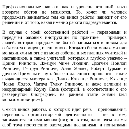
Профессиональные навыки, как и уровень познаний, из-за
возврата обетов не меняются. То, хочет ли человек
продолжать заниматься тем же видов работы, зависит от его
решений и от того, какая именно работа подразумевается.
В случае с моей собственной работой – переводами и
передачей базовых инструкций по практике – примеров
людей, которые продолжали бы ей заниматься в новом для
себя статусе мирян, очень много. Когда-то были монахами или
монахинями многие из моих собственных главных учителей и
наставников, а также учителей, которых я глубоко уважаю –
Цокни Ринпоче, Джецун Чиме Людинг, Дзогчен Понлоп
Ринпоче, Гьятрул Ринпоче, Алан Уоллес, Роберт Турман и
другие. Примеры из чуть более отдаленного прошлого – такие
выдающиеся мастера как Дилго Кхьенце Ринпоче, Кхьенце
Чокьи Лодро, Чагдуд Тулку Ринпоче, и даже великий и
неординарный Кхуну Лама (который, в соответствии с его
развернутой биографией, на раннем этапе жизни был
монахом-новицием).
Смысл видов работы, о которых идет речь – преподавания,
переводов, организаторской деятельности – не в том,
занимаются ли ими монахи(ни); он в том, наполняем ли мы
свой труд постепенно растущими познаниями и попытками