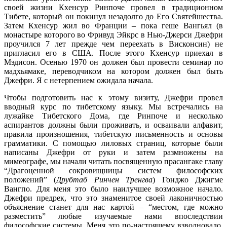
своей жизни Кхенсур Ринпоче провел в традиционном
Тибете, который он покинул незадолго до Его Святейшества.
Затем Кхенсур жил во Франции – пока геше Вангьял (в
монастыре которого во Фривуд Эйкрс в Нью-Джерси Джефри
проучился 7 лет прежде чем переехать в Висконсин) не
пригласил его в США. После этого Кхенсур приехал в
Мэдисон. Осенью 1970 он должен был провести семинар по
мадхьямаке, переводчиком на котором должен был быть
Джефри. Я с нетерпением ожидала начала.
Чтобы подготовить нас к этому визиту, Джефри провел
вводный курс по тибетскому языку. Мы встречались на
лужайке Тибетского Дома, где Ринпоче и несколько
аспирантов должны были проживать, и осваивали алфавит,
правила произношения, тибетскую письменность и основы
грамматики. С помощью лиловых страниц, которые были
написаны Джефри от руки и затем размножены на
мимеографе, мы начали читать посвященную прасангаке главу
“Драгоценной сокровищницы систем философских
положений” (
Друбтаб Ринчен Тренгва
) Гонджо Джигме
Вангпо. Для меня это было наилучшее возможное начало.
Джефри предрек, что это знаменитое своей лаконичностью
объяснение станет для нас картой – “местом, где можно
разместить” любые изучаемые нами впоследствии
философские системы. Меня это по-настоящему взволновало.