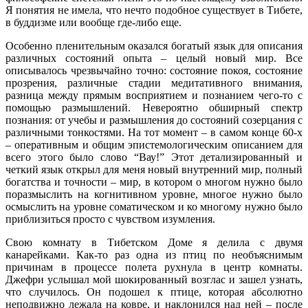
Я понятия не имела, что нечто подобное существует в Тибете,
в буддизме или вообще где-либо еще.
Особенно пленительным оказался богатый язык для описания
различных состояний опыта – целый новый мир. Все
описывалось чрезвычайно точно: состояние покоя, состояние
прозрения, различные стадии медитативного внимания,
разница между прямым восприятием и познанием чего-то с
помощью размышлений. Невероятно обширный спектр
познания: от учебы и размышления до состояний созерцания с
различными тонкостями. На тот момент – в самом конце 60-х
– оперативным и общим эпистемологическим описанием для
всего этого было слово “Вау!” Этот детализированный и
четкий язык открыл для меня новый внутренний мир, полный
богатства и точности – мир, в котором о многом нужно было
поразмыслить на когнитивном уровне, многое нужно было
осмыслить на уровне соматическом и ко многому нужно было
приблизиться просто с чувством изумления.
Свою комнату в Тибетском Доме я делила с двумя
канарейками. Как-то раз одна из птиц по необъяснимым
причинам в процессе полета рухнула в центр комнаты.
Джефри услышал мой шокированный возглас и зашел узнать,
что случилось. Он подошел к птице, которая абсолютно
неподвижно лежала на ковре, и наклонился над ней – после