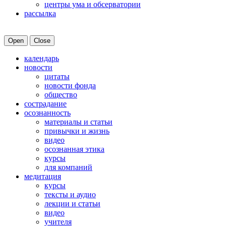
центры ума и обсерватории
рассылка
Open
Close
календарь
новости
цитаты
новости фонда
общество
сострадание
осознанность
материалы и статьи
привычки и жизнь
видео
осознанная этика
курсы
для компаний
медитация
курсы
тексты и аудио
лекции и статьи
видео
учителя