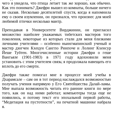
чего я увидела, что птица летает так же хорошо, как обычно.
Как это понимать? Джефри вышел из комнаты, больше ничего
не сказав. Несколько десятилетий спустя, когда я напомнила
ему о своем изумлении, он признался, что произнес для моей
любимой птички несколько мантр.
Преподавая в Университете Вирджинии, он пригласил
множество наиболее уважаемых тибетских мастеров того
поколения, некоторые из которых стали для меня близкими
личными учителями – особенно ньингмапинский ученый и
мастер дзогчен Кхецун Сангпо Ринпоче и Лолинг Кхенсур
Йеше Тубтен. Многочисленные истории Джефри о геше
Вангьяле (1901-1983) в 1971 году вдохновили меня
установить с этим учителем связь; я продолжала навещать его
вплоть до его смерти.
Джефри также помогал мне в процессе моей учебы в
Дхарамсале – сам он в тот период наслаждался возможностью
получать учения напрямую у Его Святейшества Далай-ламы.
Мне выпала возможность читать его ранние книги по мере
того, как он над ними работал; компьютеры тогда еще не
появились, и потому текст его эпохальной первой работы,
“Медитация на пустотности”, на печатной машинке набрала
я.