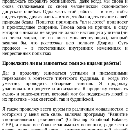
продолжать сохранять осознанность, даже когда мы снова и
снова сталкиваемся со своей человеческой склонностью
допускать ошибки. Одна часть этой работы — в том, чтобы
видеть грязь, другая часть – в том, чтобы видеть сияние нашей
природы будды. Попытки примирить “ил и лотос” привносят
в происходящее смирение. Такова одна из причин, в силу
которой я никогда не видел ни одного настоящего учителя (ни
из числа мирян, ни из числа монашествующих), который
заявлял бы, что
реализовал
всю полноту Дхармы. Суть
процесса – в постепенных внутренних изменениях и
непрестанных попытках.
Продолжите ли вы заниматься теми же видами работы?
Да: я продолжу заниматься устными и письменными
переводами в контексте тибетского буддизма, и, когда это
уместно, проводить обзорные занятия. Я продолжу
участвовать в процессе книгоиздания. Я продолжу создавать
аудио- и видео-контент, который мог бы поддержать людей в
их практике – как светской, так и буддийской.
Я также продолжу вести курсы по различным модальностям, с
которыми у меня есть связь, включая программу “Развитие
эмоционального равновесия” (Cultivating Emotional Balance,
CEB), а также все больше заниматься основным, ради чего я
теперь ношу зеленый цвет – интердисциплинарной сферой