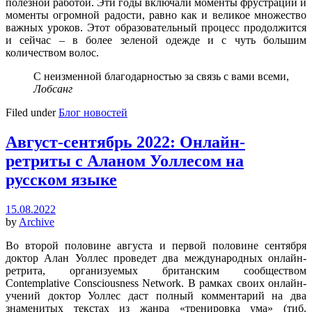
полезной работой. Эти годы включали моменты фрустрации и
моменты огромной радости, равно как и великое множество
важных уроков. Этот образовательный процесс продолжится
и сейчас – в более зеленой одежде и с чуть большим
количеством волос.
С неизменной благодарностью за связь с вами всеми,
Лобсанг
Filed under
Блог новостей
Август-сентябрь 2022: Онлайн-
ретриты с Аланом Уоллесом на
русском языке
15.08.2022
by
Archive
Во второй половине августа и первой половине сентября
доктор Алан Уоллес проведет два международных онлайн-
ретрита, организуемых британским сообществом
Contemplative Consciousness Network. В рамках своих онлайн-
учений доктор Уоллес даст полный комментарий на два
знаменитых текстах из жанра «тренировка ума» (тиб.