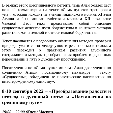
В рамках этого шестидневного ретрита лама Алан Уоллес даст
полный комментарии на текст «Семь пунктов тренировки
ума», который исходит из учений индийского йогина XI века
Атиши и был записан тибетский монахом XII века геше
Чековой. Этот текст представляет собой описание
сущностных аспектов пути бодхисаттвы в контексте методов
развития окончательной и относительной бодхичитты.
Текст начинается с подробного объяснения методов проверки
природы ума и связи между умом и реальностью в целом, а
затем переходит к практикам развития глубинного
сострадания и методам преобразования проблем и радостных
переживаний в путь к духовному пробуждению.
После учений по «Семи пунктам» лама Алан даст учения по
сочинению Атиши, посвященному махамудре – тексту
«Сущностные, объединенные практические наставления по
вместерожденному единству».
8-10 сентября 2022 – «Преобразование радости и
невзгод в духовный путь» и «Наставления по
срединному пути»
19:00 – 22:00 (Киев / Москва)