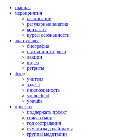
главная
мероприятия
расписание
регулярные занятия
контакты
курсы осознанности
алан уоллес
биография
статьи и интервью
лекции
видео
ретриты
фонд
учителя
задача
инклюзивность
soundcloud
youtube
проекты
поддержать проект
сижу за мир
год сострадания
гуманизм далай-ламы
группы медитации