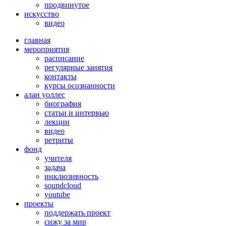
продвинутое
искусство
видео
главная
мероприятия
расписание
регулярные занятия
контакты
курсы осознанности
алан уоллес
биография
статьи и интервью
лекции
видео
ретриты
фонд
учителя
задача
инклюзивность
soundcloud
youtube
проекты
поддержать проект
сижу за мир