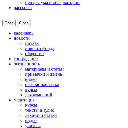
центры ума и обсерватории
рассылка
Open
Close
календарь
новости
цитаты
новости фонда
общество
сострадание
осознанность
материалы и статьи
привычки и жизнь
видео
осознанная этика
курсы
для компаний
медитация
курсы
тексты и аудио
лекции и статьи
видео
учителя