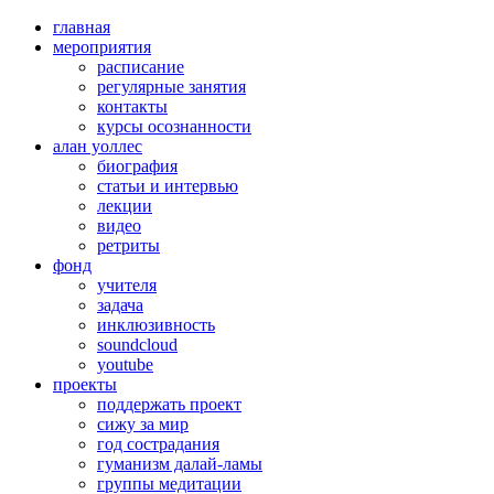
главная
мероприятия
расписание
регулярные занятия
контакты
курсы осознанности
алан уоллес
биография
статьи и интервью
лекции
видео
ретриты
фонд
учителя
задача
инклюзивность
soundcloud
youtube
проекты
поддержать проект
сижу за мир
год сострадания
гуманизм далай-ламы
группы медитации