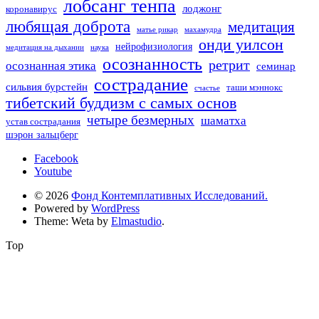
лобсанг тенпа
лоджонг
коронавирус
любящая доброта
медитация
матье рикар
махамудра
онди уилсон
нейрофизиология
медитация на дыхании
наука
осознанность
ретрит
осознанная этика
семинар
сострадание
сильвия бурстейн
таши мэннокс
счастье
тибетский буддизм с самых основ
четыре безмерных
шаматха
устав сострадания
шэрон зальцберг
Facebook
Youtube
© 2026
Фонд Контемплативных Исследований.
Powered by
WordPress
Theme: Weta by
Elmastudio
.
Top