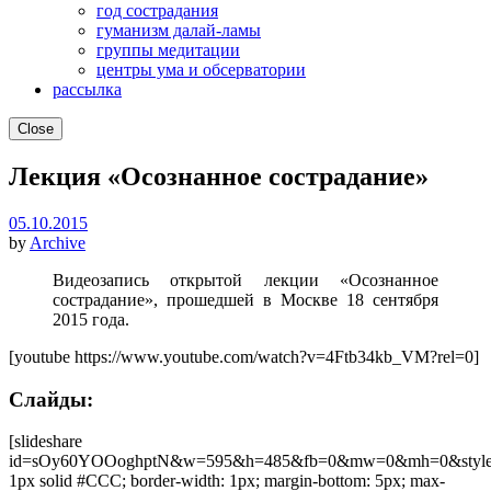
год сострадания
гуманизм далай-ламы
группы медитации
центры ума и обсерватории
рассылка
Close
Лекция «Осознанное сострадание»
05.10.2015
by
Archive
Видеозапись открытой лекции «Осознанное
сострадание», прошедшей в Москве 18 сентября
2015 года.
[youtube https://www.youtube.com/watch?v=4Ftb34kb_VM?rel=0]
Слайды:
[slideshare
id=sOy60YOOoghptN&w=595&h=485&fb=0&mw=0&mh=0&style=
1px solid #CCC; border-width: 1px; margin-bottom: 5px; max-