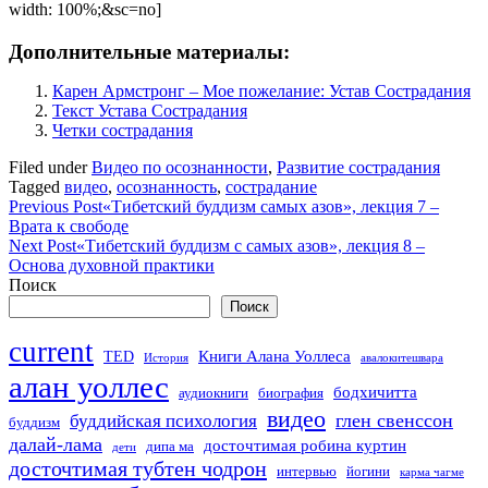
width: 100%;&sc=no]
Дополнительные материалы:
Карен Армстронг – Мое пожелание: Устав Сострадания
Текст Устава Сострадания
Четки сострадания
Filed under
Видео по осознанности
,
Развитие сострадания
Tagged
видео
,
осознанность
,
сострадание
Previous Post
«Тибетский буддизм самых азов», лекция 7 –
Врата к свободе
Next Post
«Тибетский буддизм с самых азов», лекция 8 –
Основа духовной практики
Поиск
Поиск
current
Книги Алана Уоллеса
TED
История
авалокитешвара
алан уоллес
бодхичитта
аудиокниги
биография
видео
глен свенссон
буддийская психология
буддизм
далай-лама
досточтимая робина куртин
дипа ма
дети
досточтимая тубтен чодрон
интервью
йогини
карма чагме