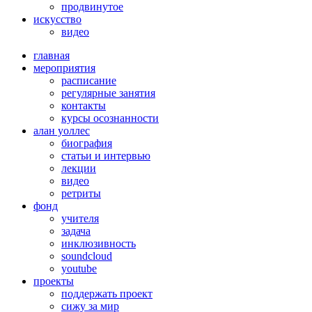
продвинутое
искусство
видео
главная
мероприятия
расписание
регулярные занятия
контакты
курсы осознанности
алан уоллес
биография
статьи и интервью
лекции
видео
ретриты
фонд
учителя
задача
инклюзивность
soundcloud
youtube
проекты
поддержать проект
сижу за мир