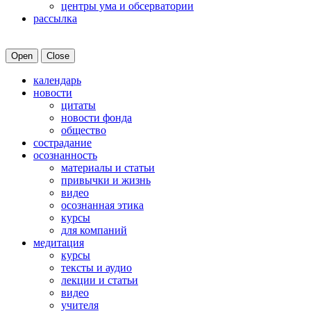
центры ума и обсерватории
рассылка
Open
Close
календарь
новости
цитаты
новости фонда
общество
сострадание
осознанность
материалы и статьи
привычки и жизнь
видео
осознанная этика
курсы
для компаний
медитация
курсы
тексты и аудио
лекции и статьи
видео
учителя