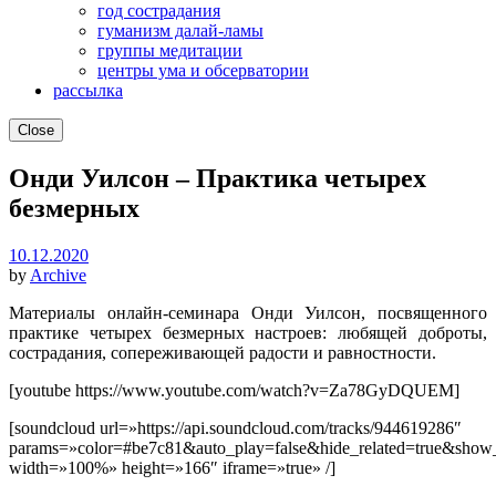
год сострадания
гуманизм далай-ламы
группы медитации
центры ума и обсерватории
рассылка
Close
Онди Уилсон – Практика четырех
безмерных
10.12.2020
by
Archive
Материалы онлайн-семинара Онди Уилсон, посвященного
практике четырех безмерных настроев: любящей доброты,
сострадания, сопереживающей радости и равностности.
[youtube https://www.youtube.com/watch?v=Za78GyDQUEM]
[soundcloud url=»https://api.soundcloud.com/tracks/944619286″
params=»color=#be7c81&auto_play=false&hide_related=true&show
width=»100%» height=»166″ iframe=»true» /]