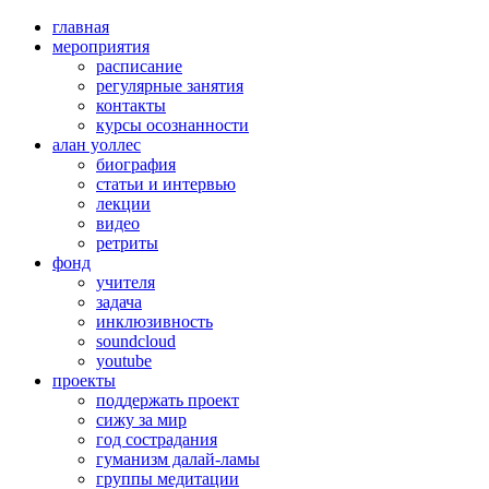
главная
мероприятия
расписание
регулярные занятия
контакты
курсы осознанности
алан уоллес
биография
статьи и интервью
лекции
видео
ретриты
фонд
учителя
задача
инклюзивность
soundcloud
youtube
проекты
поддержать проект
сижу за мир
год сострадания
гуманизм далай-ламы
группы медитации