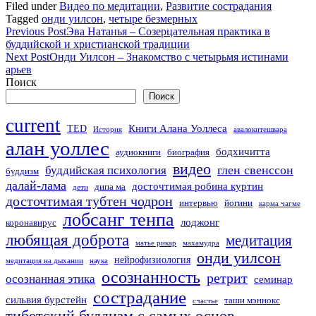
Filed under
Видео по медитации
,
Развитие сострадания
Tagged
онди уилсон
,
четыре безмерных
Previous Post
Эва Натанья – Созерцательная практика в
буддийской и христианской традиции
Next Post
Онди Уилсон – Знакомство с четырьмя истинами
арьев
Поиск
Поиск
current
Книги Алана Уоллеса
TED
История
авалокитешвара
алан уоллес
бодхичитта
аудиокниги
биография
видео
глен свенссон
буддийская психология
буддизм
далай-лама
досточтимая робина куртин
дипа ма
дети
досточтимая тубтен чодрон
интервью
йогини
карма чагме
лобсанг тенпа
лоджонг
коронавирус
любящая доброта
медитация
матье рикар
махамудра
онди уилсон
нейрофизиология
медитация на дыхании
наука
осознанность
ретрит
осознанная этика
семинар
сострадание
сильвия бурстейн
таши мэннокс
счастье
тибетский буддизм с самых основ